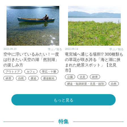
2022.09.25
学ぶ／知る
2022.09.14
学ぶ／知る
空中に浮いているみたい！一度
竜宮城へ通じる場所!? 300種類も
は行きたい天空の湖「然別湖」
の草花が咲き誇る「海と湖に挟
の楽しみ方
まれた絶景スポット」【北見
市】
アウトドア
カフェ
帯広・十勝
公園
北見
絶景
絶景
自然
鹿追
鹿追観光
網走・知床斜里・北見・紋別
自然
もっと見る
特集