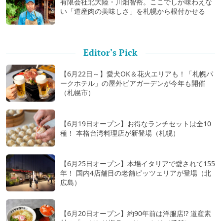
有限会社北大陸・川畑智裕。ここでしか味わえな
い「道産肉の美味しさ」を札幌から根付かせる
Editor's Pick
【6月22日～】愛犬OK＆花火エリアも！「札幌パ
ークホテル」の屋外ビアガーデンが今年も開催
（札幌市）
【6月19日オープン】お得なランチセットは全10
種！ 本格台湾料理店が新登場（札幌）
【6月25日オープン】本場イタリアで愛されて155
年！ 国内4店舗目の老舗ピッツェリアが登場（北
広島）
【6月20日オープン】約90年前は洋服店!? 道産素