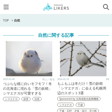
TOP
>
自然
自然に関する記事
2025.01.09
学ぶ／知る
2024.02.18
PR
もふもふは冬だけ！雪の妖精
つぶらな瞳に白いモフモフ！冬
「シマエナガ」に会える札幌周
の北海道に現れる「雪の妖精」
辺のスポット3選
シマエナガが可愛すぎる
Sponsored by 北海道観光振興機構
シマエナガ
絶景
自然
シマエナガ
千歳
千歳・石狩・夕張・深川・苫小牧