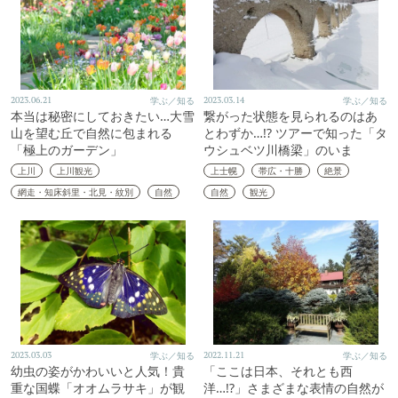
2023.06.21
学ぶ／知る
2023.03.14
学ぶ／知る
本当は秘密にしておきたい…大雪
繋がった状態を見られるのはあ
山を望む丘で自然に包まれる
とわずか…!? ツアーで知った「タ
「極上のガーデン」
ウシュベツ川橋梁」のいま
上川
上川観光
上士幌
帯広・十勝
絶景
網走・知床斜里・北見・紋別
自然
自然
観光
2023.03.03
学ぶ／知る
2022.11.21
学ぶ／知る
幼虫の姿がかわいいと人気！貴
「ここは日本、それとも西
重な国蝶「オオムラサキ」が観
洋…!?」さまざまな表情の自然が