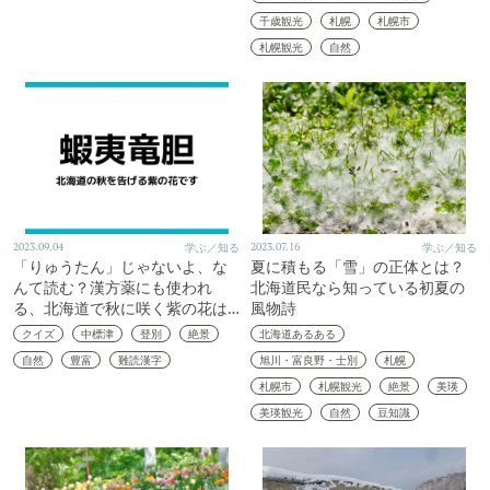
千歳観光
札幌
札幌市
札幌観光
自然
2023.09.04
学ぶ／知る
2023.07.16
学ぶ／知る
「りゅうたん」じゃないよ、な
夏に積もる「雪」の正体とは？
んて読む？漢方薬にも使われ
北海道民なら知っている初夏の
る、北海道で秋に咲く紫の花は…
風物詩
クイズ
中標津
登別
絶景
北海道あるある
自然
豊富
難読漢字
旭川・富良野・士別
札幌
札幌市
札幌観光
絶景
美瑛
美瑛観光
自然
豆知識