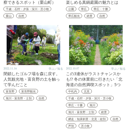
察できるスポット（栗山町）
楽しめる真鍋庭園の魅力とは
千歳・石狩・夕張・深川・苫小牧
公園
帯広
帯広・十勝
栗山
自然
帯広観光
絶景
自然
2022.11.16
学ぶ／知る
2022.10.07
学ぶ／知る
閉鎖したゴルフ場を森に戻す。
この3連休がラストチャンスか
人気観光地・富良野の土を触っ
も!? 冬の休業前に行きたい「北
て学んだこと
海道の自然満喫スポット」5つ
富良野
富良野観光
中札内
北見
旭川・富良野・士別
自然
千歳・石狩・夕張・深川・苫小牧
帯広・十勝
旭川
旭川・富良野・士別
絶景
網走・知床斜里・北見・紋別
自然
芦別
苫小牧