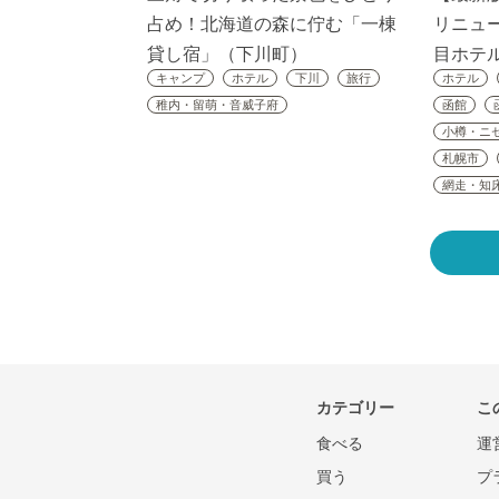
占め！北海道の森に佇む「一棟
リニュ
貸し宿」（下川町）
目ホテル
キャンプ
ホテル
下川
旅行
ホテル
稚内・留萌・音威子府
函館
小樽・ニ
札幌市
網走・知
カテゴリー
こ
食べる
運
買う
プ