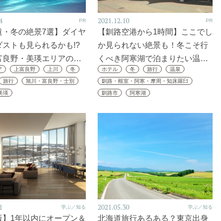
4
2021.12.10
PR
PR
道・冬の絶景7選】ダイヤ
【釧路空港から1時間】ここでし
ストも見られるかも!?
か見られない絶景も！冬こそ行
富良野・美瑛エリアの…
くべき阿寒湖で泊まりたい温…
ア
上富良野
上川
冬
ホテル
冬
旅行
温泉
旅行
旭川・富良野・士別
釧路・根室・阿寒・摩周・知床羅臼
美瑛
釧路市
阿寒湖
1
2021.05.30
学ぶ／知る
学ぶ／知る
版】1年以内にオープン＆
北海道旅行あるある？東京出身