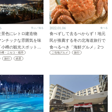
6
2022.01.04
学ぶ／知る
食べる
な景色にレトロ建造物
食べずして去るべからず！地元
マンチックな雰囲気を味
民が推薦する冬の北海道旅行で
「小樽の観光スポット…
食べるべき「海鮮グルメ」2つ
小樽・ニセコ・積丹
ご当地グルメ
旅行
旅行
絶景