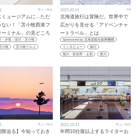
2
2023.02.01
学ぶ／知る
PR
にミュージアムに…ただ
北海道旅行は冒険だ。世界中で
ゃない！「苫小牧西港フ
広がりを見せる「アドベンチャ
ターミナル」の見どころ
ートラベル」とは
狩・夕張・深川・苫小牧
Sponsored by 北海道観光振興機構
苫小牧
苫小牧グルメ
インタビュー
旅行
旭川・富良野・士別
東川
5
2022.10.21
学ぶ／知る
学ぶ／知る
期限迫る】今知っておき
年間10往復以上するライターお