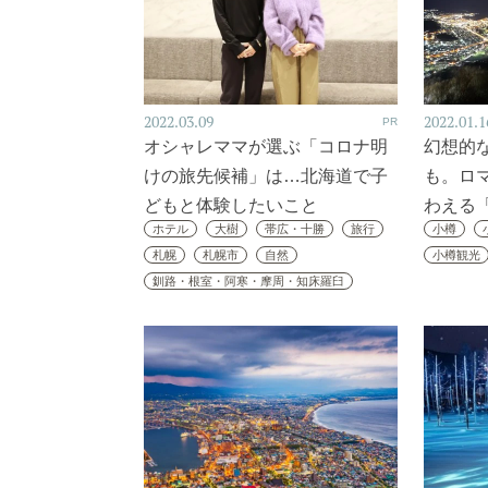
2022.03.09
2022.01.1
PR
オシャレママが選ぶ「コロナ明
幻想的
けの旅先候補」は…北海道で子
も。ロ
どもと体験したいこと
わえる
ホテル
大樹
帯広・十勝
旅行
小樽
札幌
札幌市
自然
小樽観光
釧路・根室・阿寒・摩周・知床羅臼