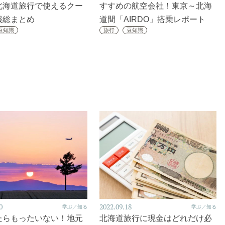
北海道旅行で使えるクー
すすめの航空会社！東京～北海
報総まとめ
道間「AIRDO」搭乗レポート
豆知識
旅行
豆知識
0
2022.09.18
学ぶ／知る
学ぶ／知る
たらもったいない！地元
北海道旅行に現金はどれだけ必