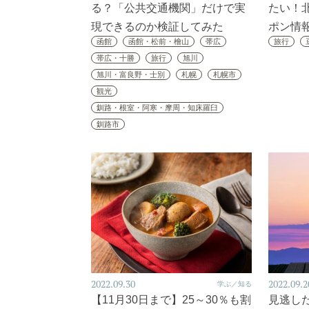
る？「公共交通機関」だけで実
たい！
現できるのか検証してみた
ポン情
函館
函館・松前・檜山
帯広
旅行
帯広・十勝
旅行
旭川
旭川・富良野・士別
札幌
札幌市
観光
釧路・根室・阿寒・摩周・知床羅臼
釧路市
2022.09.30
2022.09.2
学ぶ／知る
【11月30日まで】25～30％も割
見逃し