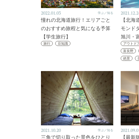
2022.01.03
2021.12.2
学ぶ／知る
憧れの北海道旅行！エリアごと
【北海
のおすすめ旅程と気になる予算
モンドダ
【学生旅行】
旭川・
旅行
豆知識
アウトド
富良野
絶景
2021.10.20
2021.09.0
学ぶ／知る
三角で切り取った景色をひとり
【最新