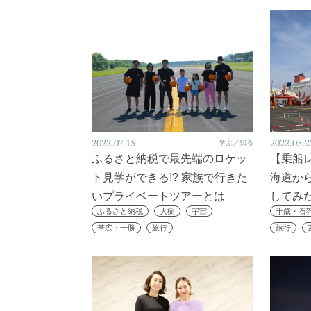
2022.07.15
2022.05.2
学ぶ／知る
ふるさと納税で最先端のロケッ
【乗船
ト見学ができる!? 家族で行きた
海道か
いプライベートツアーとは
してみ
ふるさと納税
大樹
宇宙
千歳・石
帯広・十勝
旅行
旅行