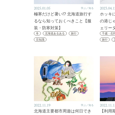
2025.01.05
2023.04.1
学ぶ／知る
極寒だけど暑い!? 北海道旅行す
ホッキ
るなら知っておくべきこと【服
の港じ
装・防寒対策】
ェリー
冬
北海道あるある
旅行
千歳・石
豆知識
旅行
2022.11.19
2022.11.1
学ぶ／知る
北海道主要都市周遊は何日でき
【利用