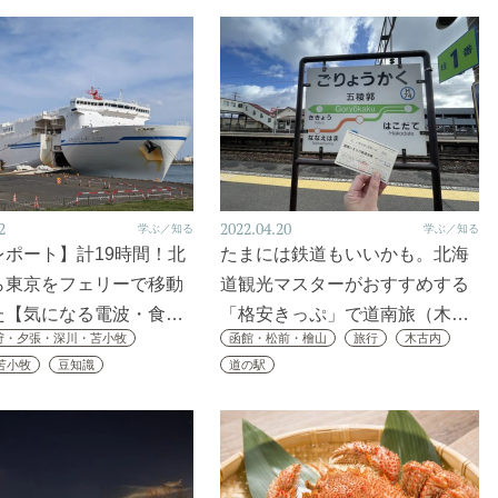
2
2022.04.20
学ぶ／知る
学ぶ／知る
レポート】計19時間！北
たまには鉄道もいいかも。北海
ら東京をフェリーで移動
道観光マスターがおすすめする
た【気になる電波・食…
「格安きっぷ」で道南旅（木…
狩・夕張・深川・苫小牧
函館・松前・檜山
旅行
木古内
苫小牧
豆知識
道の駅