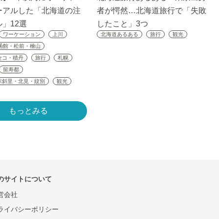
ーアルした「北海道の注
者が愕然…北海道旅行で「失敗
」12選
したこと」3つ
ワーケーション
上川
北海道あるある
旅行
観光
函館・松前・檜山
セコ・積丹
旅行
札幌
留寿都
床斜里・北見・紋別
観光
もっとみる
のサイトについて
営会社
ライバシーポリシー