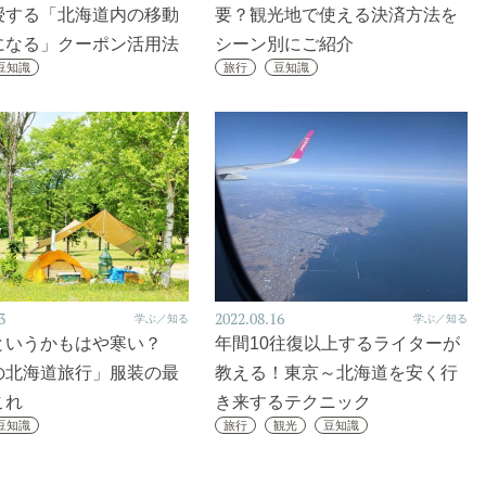
授する「北海道内の移動
要？観光地で使える決済方法を
になる」クーポン活用法
シーン別にご紹介
豆知識
旅行
豆知識
3
2022.08.16
学ぶ／知る
学ぶ／知る
というかもはや寒い？
年間10往復以上するライターが
の北海道旅行」服装の最
教える！東京～北海道を安く行
これ
き来するテクニック
豆知識
旅行
観光
豆知識