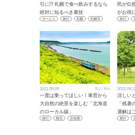
引に!? 札幌で食べ飲みするなら
民が伝
絶対に知るべき裏技
がお得
サービス
旅行
札幌
札幌市
旅行
2022.09.09
2022.08.2
学ぶ／知る
一度は乗ってほしい！車窓から
涼しい
大自然の絶景を楽しむ「北海道
「残暑
のローカル線」
適解は
旅行
観光
豆知識
旅行