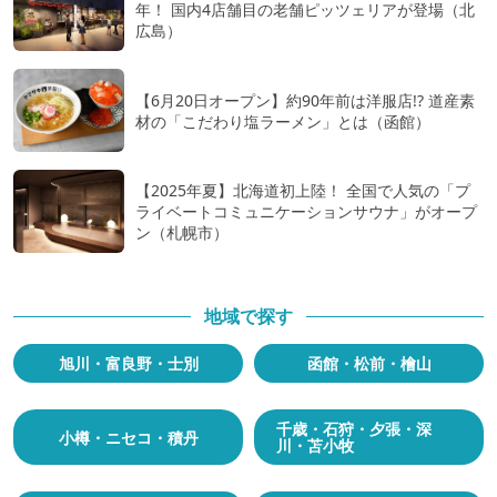
年！ 国内4店舗目の老舗ピッツェリアが登場（北
広島）
【6月20日オープン】約90年前は洋服店!? 道産素
材の「こだわり塩ラーメン」とは（函館）
【2025年夏】北海道初上陸！ 全国で人気の「プ
ライベートコミュニケーションサウナ」がオープ
ン（札幌市）
地域で探す
旭川・富良野・士別
函館・松前・檜山
千歳・石狩・夕張・深
小樽・ニセコ・積丹
川・苫小牧