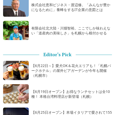
株式会社恵和ビジネス・渡辺修。「みんなが豊か
になるために」養蜂をするIT企業の意図とは
有限会社北大陸・川畑智裕。ここでしか味わえな
い「道産肉の美味しさ」を札幌から根付かせる
Editor's Pick
【6月22日～】愛犬OK＆花火エリアも！「札幌パ
ークホテル」の屋外ビアガーデンが今年も開催
（札幌市）
【6月19日オープン】お得なランチセットは全10
種！ 本格台湾料理店が新登場（札幌）
【6月25日オープン】本場イタリアで愛されて155