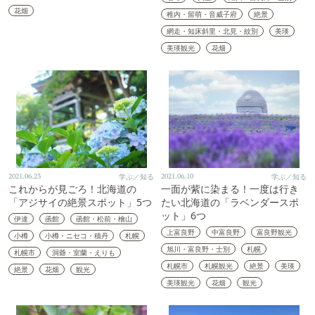
花畑
稚内・留萌・音威子府
絶景
網走・知床斜里・北見・紋別
美瑛
美瑛観光
花畑
2021.06.23
学ぶ／知る
2021.06.10
学ぶ／知る
これからが見ごろ！北海道の
一面が紫に染まる！一度は行き
「アジサイの絶景スポット」5つ
たい北海道の「ラベンダースポ
ット」6つ
伊達
函館
函館・松前・檜山
上富良野
中富良野
富良野観光
小樽
小樽・ニセコ・積丹
札幌
旭川・富良野・士別
札幌
札幌市
洞爺・室蘭・えりも
札幌市
札幌観光
絶景
美瑛
絶景
花畑
観光
美瑛観光
花畑
観光