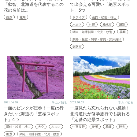
「叡智」北海道を代表するこの
で出会える可愛い「絶景スポッ
花の名前は…
ト」5つ
自然
花畑
ドライブ
函館・松前・檜山
木古内
札幌
札幌市
湧別
網走・知床斜里・北見・紋別
花畑
釧路・根室・阿寒・摩周・知床羅臼
釧路市
2021.04.30
学ぶ／知る
2021.04.29
学ぶ／知る
一面のピンクが圧巻！一度は行
一度見たら忘れられない感動！
きたい北海道の「芝桜スポッ
北海道民が修学旅行でも訪れる
ト」4つ
「定番の絶景スポット」
函館・松前・檜山
大空
木古内
中富良野
絶景
花畑
観光
絶景
網走・知床斜里・北見・紋別