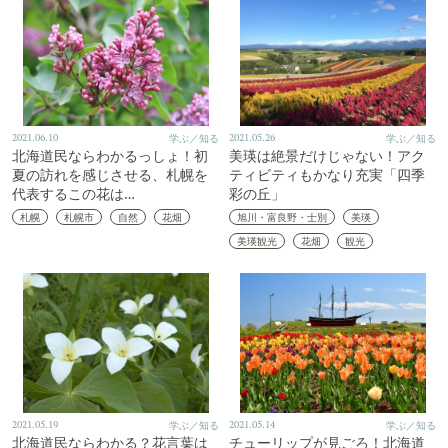
2021.06.10
学ぶ／知る
2021.05.26
学ぶ／知る
北海道民ならわかるっしょ！初
美瑛は絶景だけじゃない！アク
夏の訪れを感じさせる、札幌を
ティビティもかなり充実「四季
代表するこの花は…
彩の丘」
札幌
札幌市
自然
花畑
旭川・富良野・士別
美瑛
美瑛観光
花畑
観光
2021.05.19
学ぶ／知る
2021.05.14
学ぶ／知る
北海道民ならわかる？花言葉は
チューリップが見ごろ！北海道