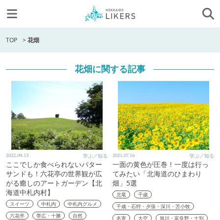
TOP
>
花畑
花畑に関する記事
2022.09.13
学ぶ／知る
2021.07.16
学ぶ／知る
ここでしか食べられないバター
一面の黄色が圧巻！一度は行っ
サンドも！六花亭の世界観が広
てみたい「北海道のひまわり
がる癒しのアートガーデン【北
畑」5選
海道中札内村】
北竜
千歳
スイーツ
中札内
中札内グルメ
千歳・石狩・夕張・深川・苫小牧
六花亭
帯広・十勝
自然
名寄
大空
旭川・富良野・士別