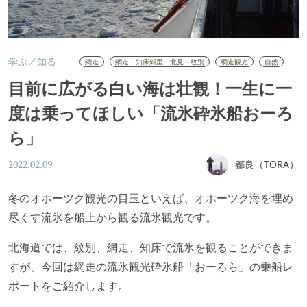
学ぶ／知る
網走
網走・知床斜里・北見・紋別
網走観光
自然
目前に広がる白い海は壮観！一生に一
度は乗ってほしい「流氷砕氷船おーろ
ら」
都良（TORA）
2022.02.09
冬のオホーツク観光の目玉といえば、オホーツク海を埋め
尽くす流氷を船上から観る流氷観光です。
北海道では、紋別、網走、知床で流氷を観ることができま
すが、今回は網走の流氷観光砕氷船「おーろら」の乗船レ
ポートをご紹介します。