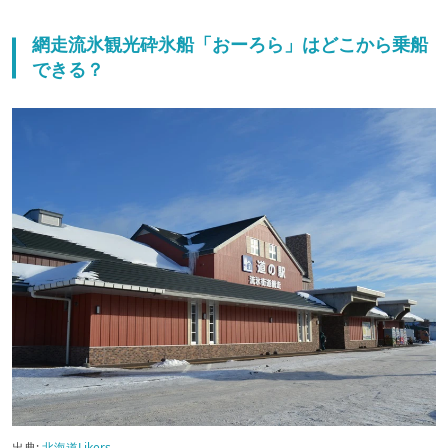
網走流氷観光砕氷船「おーろら」はどこから乗船
できる？
出典:
北海道Likers