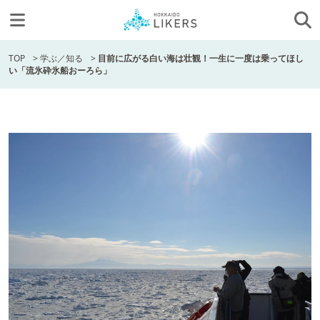
TOP
>
学ぶ／知る
>
目前に広がる白い海は壮観！一生に一度は乗ってほし
い「流氷砕氷船おーろら」