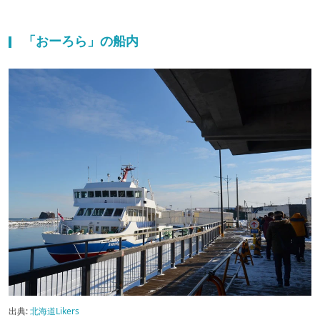
「おーろら」の船内
出典:
北海道Likers