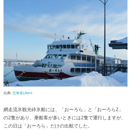
出典:
北海道Likers
網走流氷観光砕氷船には、「おーろら」と「おーろら2」
の2隻があり、乗船客が多いときには2隻で運行しますが、
この日は「おーろら」だけの出航でした。