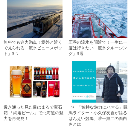
無料でも迫力満点！意外と近く
圧巻の流氷を間近で！一生に一
で見られる「流氷ビュースポッ
度は行きたい「流氷クルージン
ト」3つ
グ」3選
透き通った見た目はまるで宝石
「独特な魅力にハマる」競
PR
箱 「網走ビール」で北海道の魅
馬ライター・小久保友香が語る
力を再発見！
ばんえい競馬、唯一無二の面白
さとは