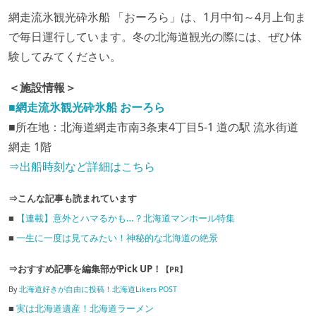
網走流氷観光砕氷船 「おーろら」は、1月中旬～4月上旬ま
で毎日運行しています。冬の北海道観光の際には、ぜひ体
験してみてください。
＜施設情報＞
■網走流氷観光砕氷船 おーろら
■所在地：北海道網走市南3条東4丁目5-1 道の駅 流氷街道
網走 1階
⇒出船時刻など詳細はこちら
⇒こんな記事も読まれています
■
【連載】意外とハマるかも…？北海道マンホール特集
■
一生に一度は見てみたい！神秘的な北海道の絶景
⇒おすすめ記事を編集部がPick UP！
【PR】
By
北海道好きが自由に投稿！北海道Likers POST
■
実は北海道遺産！北海道ラーメン