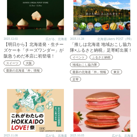
2025.12.02
広がる、北海道
2025.11.28
北海道Likers POST（PR）
【明日から】北海道発・生チー
「推しは北海道 地域おこし協力
ズケーキ「チーズワンダー」が
隊×ふるさと納税」足寄町出展！
阪急うめだ本店に初登場！
イベント
ふるさと納税
スイーツ
大阪
地域おこし協力隊
最新の北海道「外」情報
最新の北海道「外」情報
東京
足寄
2025.11.08
広がる、北海道
2025.10.03
広がる、北海道