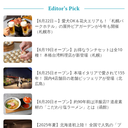
Editor's Pick
【6月22日～】愛犬OK＆花火エリアも！「札幌パ
ークホテル」の屋外ビアガーデンが今年も開催
（札幌市）
【6月19日オープン】お得なランチセットは全10
種！ 本格台湾料理店が新登場（札幌）
【6月25日オープン】本場イタリアで愛されて155
年！ 国内4店舗目の老舗ピッツェリアが登場（北
広島）
【6月20日オープン】約90年前は洋服店!? 道産素
材の「こだわり塩ラーメン」とは（函館）
【2025年夏】北海道初上陸！ 全国で人気の「プ