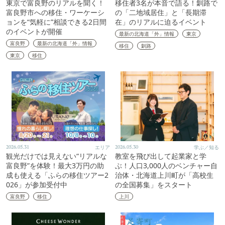
東京で富良野のリアルを聞く！
移住者3名が本音で語る！釧路で
富良野市への移住・ワーケーシ
の「二地域居住」と「長期滞
ョンを“気軽に”相談できる2日間
在」のリアルに迫るイベント
のイベントが開催
最新の北海道「外」情報
東京
富良野
最新の北海道「外」情報
移住
釧路
東京
移住
2026.05.31
エリア
2026.05.30
学ぶ／知る
観光だけでは見えない“リアルな
教室を飛び出して起業家と学
富良野”を体験！最大3万円の助
ぶ！人口3,000人のベンチャー自
成も使える「ふらの移住ツアー2
治体・北海道上川町が「高校生
026」が参加受付中
の全国募集」をスタート
富良野
移住
上川