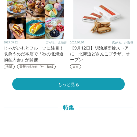
2025.09.22
広がる、北海道
2025.09.07
広がる、北海道
じゃがいもとフルーツに注目！
【9月12日】明治屋高輪ストアー
阪急うめだ本店で「秋の北海道
に「北海道どさんこプラザ」オ
物産大会」が開催
ープン！
大阪
最新の北海道「外」情報
東京
もっと見る
特集