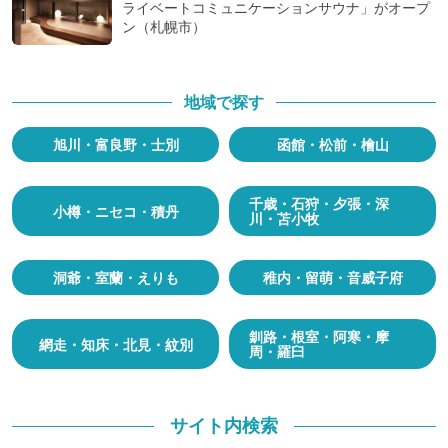
ライベートコミュニケーションサウナ」がオープ
ン（札幌市）
地域で探す
旭川・富良野・士別
函館・松前・檜山
千歳・石狩・夕張・深
小樽・ニセコ・積丹
川・苫小牧
洞爺・室蘭・えりも
稚内・留萌・音威子府
釧路・根室・阿寒・摩
網走・知床・北見・紋別
周・羅臼
サイト内検索