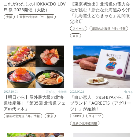
これがわたしのHOKKAIDO LOV
【東京初進出】北海道の電力会
E! 祭 2025開催（大阪）
社が挑む！新たな北海道みやげ
「北海道生どらきゃら」期間限
大阪
最新の北海道「外」情報
定出店
スイーツ
最新の北海道「外」情報
東京
2025.10.01
広がる、北海道
2025.09.24
食べる
【明日から】屋外最大級の北海
「白い恋人」のISHIYAから、新
道物産展！「第35回 北海道フェ
ブランド「AGREETS（アグリー
アin代々木」
ツ）」が始動！
最新の北海道「外」情報
東京
ISHIYA
スイーツ
最新の北海道情報