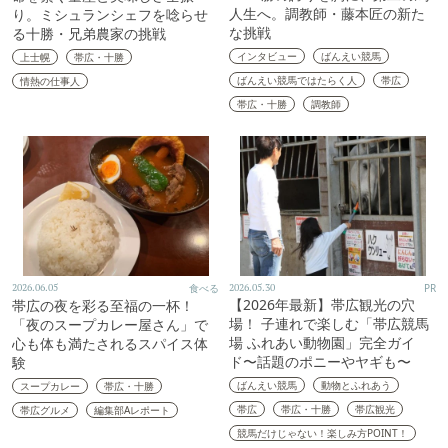
人生へ。調教師・藤本匠の新た
り。ミシュランシェフを唸らせ
な挑戦
る十勝・兄弟農家の挑戦
インタビュー
ばんえい競馬
上士幌
帯広・十勝
ばんえい競馬ではたらく人
帯広
情熱の仕事人
帯広・十勝
調教師
2026.06.05
食べる
2026.05.30
PR
【2026年最新】帯広観光の穴
帯広の夜を彩る至福の一杯！
場！ 子連れで楽しむ「帯広競馬
「夜のスープカレー屋さん」で
場 ふれあい動物園」完全ガイ
心も体も満たされるスパイス体
ド〜話題のポニーやヤギも〜
験
ばんえい競馬
動物とふれあう
スープカレー
帯広・十勝
帯広
帯広・十勝
帯広観光
帯広グルメ
編集部Aレポート
競馬だけじゃない！楽しみ方POINT！