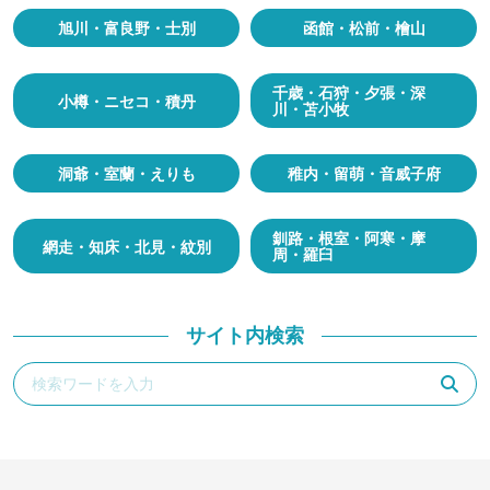
旭川・富良野・士別
函館・松前・檜山
千歳・石狩・夕張・深
小樽・ニセコ・積丹
川・苫小牧
洞爺・室蘭・えりも
稚内・留萌・音威子府
釧路・根室・阿寒・摩
網走・知床・北見・紋別
周・羅臼
サイト内検索