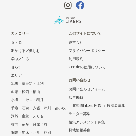
カテゴリー
このサイトについて
食べる
運営会社
出かける／楽しむ
プライバシーポリシー
学ぶ／知る
利用規約
暮らす
Cookieの使用について
エリア
お問い合わせ
旭川・富良野・士別
お問い合わせフォーム
函館・松前・檜山
広告掲載
小樽・ニセコ・積丹
「北海道Likers POST」投稿者募集
千歳・石狩・夕張・深川・苫小牧
ライター募集
洞爺・室蘭・えりも
編集アシスタント募集
稚内・留萌・音威子府
掲載情報募集
網走・知床・北見・紋別