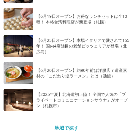
【6月19日オープン】お得なランチセットは全10
種！ 本格台湾料理店が新登場（札幌）
【6月25日オープン】本場イタリアで愛されて155
年！ 国内4店舗目の老舗ピッツェリアが登場（北
広島）
【6月20日オープン】約90年前は洋服店!? 道産素
材の「こだわり塩ラーメン」とは（函館）
【2025年夏】北海道初上陸！ 全国で人気の「プ
ライベートコミュニケーションサウナ」がオープ
ン（札幌市）
地域で探す