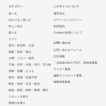
カテゴリー
このサイトについて
食べる
運営会社
出かける／楽しむ
プライバシーポリシー
学ぶ／知る
利用規約
暮らす
Cookieの使用について
エリア
お問い合わせ
旭川・富良野・士別
お問い合わせフォーム
函館・松前・檜山
広告掲載
小樽・ニセコ・積丹
「北海道Likers POST」投稿者募集
千歳・石狩・夕張・深川・苫小牧
ライター募集
洞爺・室蘭・えりも
編集アシスタント募集
稚内・留萌・音威子府
掲載情報募集
網走・知床・北見・紋別
釧路・根室・阿寒・摩周・羅臼
スポットを探す
情熱の仕事人