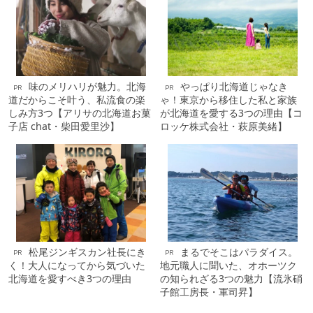
味のメリハリが魅力。北海
やっぱり北海道じゃなき
PR
PR
道だからこそ叶う、私流食の楽
ゃ！東京から移住した私と家族
しみ方3つ【アリサの北海道お菓
が北海道を愛する3つの理由【コ
子店 chat・柴田愛里沙】
ロッケ株式会社・萩原美緒】
松尾ジンギスカン社長にき
まるでそこはパラダイス。
PR
PR
く！大人になってから気づいた
地元職人に聞いた、オホーツク
北海道を愛すべき3つの理由
の知られざる3つの魅力【流氷硝
子館工房長・軍司昇】