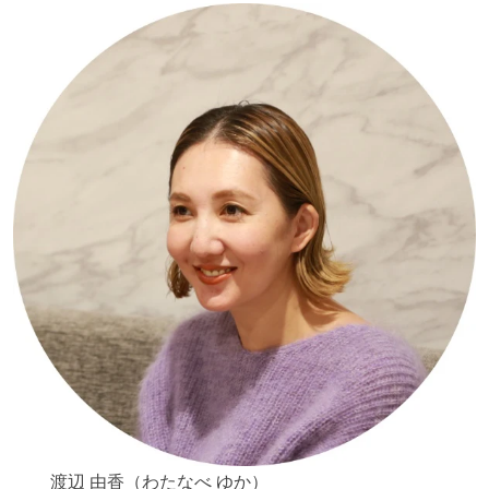
渡辺 由香（わたなべ ゆか）