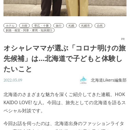
ホテル
大樹
帯広・十勝
旅行
札幌
札幌市
自然
釧路・根室・阿寒・摩周・知床羅臼
PR
オシャレママが選ぶ「コロナ明けの旅
先候補」は…北海道で子どもと体験し
たいこと
北海道Likers編集部
2022.03.09
北海道のさまざまな魅力を深くご紹介してきた連載、HOK
KAIDO LOVE! な人。今回は、旅先としての北海道を語るス
ペシャル対談です。
今回お話を伺ったのは、北海道出身のファッションライタ