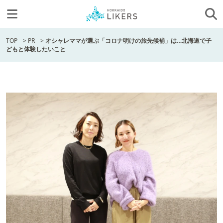
TOP
>
PR
>
オシャレママが選ぶ「コロナ明けの旅先候補」は…北海道で子
どもと体験したいこと