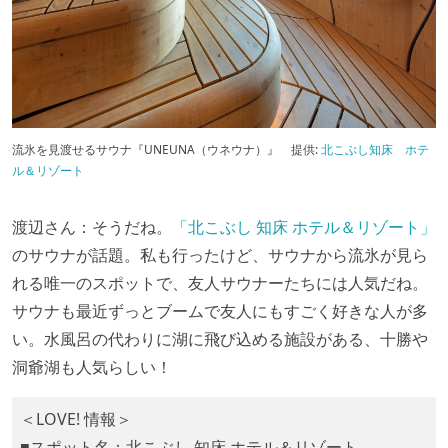
流氷を見渡せるサウナ『UNEUNA（ウネウナ）』 提供
:
北こぶし知床 ホテ
ル＆リゾート
渡辺さん：そうだね。
「北こぶし 知床 ホテル＆リゾート」
のサウナが話題。私も行ったけど、サウナから流氷が見ら
れる唯一のスポットで、友人サウナーたちには人気だね。
サウナも最近ずっとブームで友人にもすごく好きな人が多
い。水風呂の代わりに湖に飛び込める施設がある、十勝や
洞爺湖も人気らしい！
＜LOVE! 情報＞
■スポット名：北こぶし 知床 ホテル＆リゾート