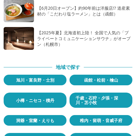
【6月20日オープン】約90年前は洋服店!? 道産素
材の「こだわり塩ラーメン」とは（函館）
【2025年夏】北海道初上陸！ 全国で人気の「プ
ライベートコミュニケーションサウナ」がオープ
ン（札幌市）
地域で探す
旭川・富良野・士別
函館・松前・檜山
千歳・石狩・夕張・深
小樽・ニセコ・積丹
川・苫小牧
洞爺・室蘭・えりも
稚内・留萌・音威子府