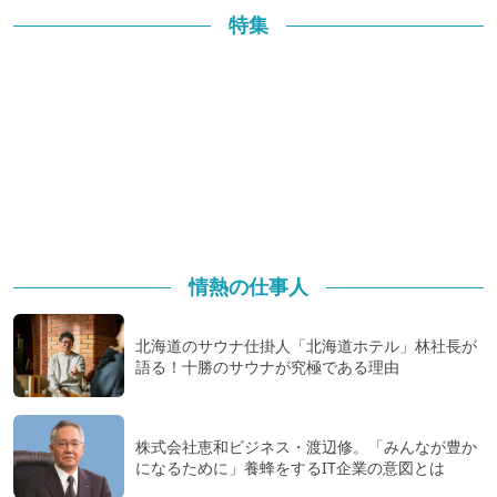
特集
情熱の仕事人
北海道のサウナ仕掛人「北海道ホテル」林社長が
語る！十勝のサウナが究極である理由
株式会社恵和ビジネス・渡辺修。「みんなが豊か
になるために」養蜂をするIT企業の意図とは