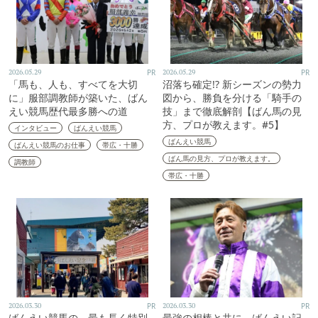
2026.05.29
PR
2026.05.29
PR
「馬も、人も、すべてを大切
沼落ち確定!? 新シーズンの勢力
に」服部調教師が築いた、ばん
図から、勝負を分ける「騎手の
えい競馬歴代最多勝への道
技」まで徹底解剖【ばん馬の見
方、プロが教えます。#5】
インタビュー
ばんえい競馬
ばんえい競馬
ばんえい競馬のお仕事
帯広・十勝
ばん馬の見方、プロが教えます。
調教師
帯広・十勝
2026.03.30
PR
2026.03.30
PR
ばんえい競馬の、最も長く特別
最強の相棒と共に。ばんえい記