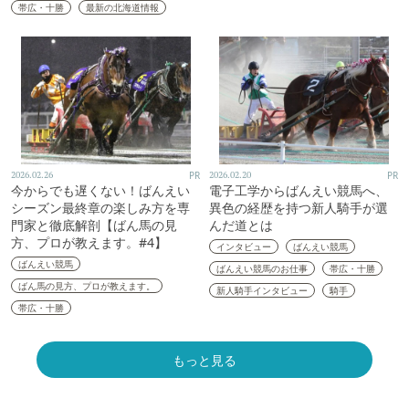
帯広・十勝
最新の北海道情報
2026.02.26
PR
2026.02.20
PR
今からでも遅くない！ばんえい
電子工学からばんえい競馬へ、
シーズン最終章の楽しみ方を専
異色の経歴を持つ新人騎手が選
門家と徹底解剖【ばん馬の見
んだ道とは
方、プロが教えます。#4】
インタビュー
ばんえい競馬
ばんえい競馬
ばんえい競馬のお仕事
帯広・十勝
ばん馬の見方、プロが教えます。
新人騎手インタビュー
騎手
帯広・十勝
もっと見る