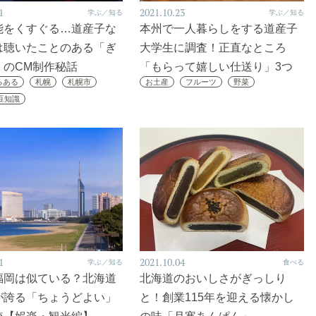
1
2021.10.23
学ぶ／知る
学ぶ／知る
能をくすぐる…道産子な
本州で一人暮らしをする道産子
は聴いたことのある「ぎ
大学生に調査！正直なところ
」のCM制作秘話
「もらって嬉しい仕送り」3つ
るある
札幌
札幌市
お土産
フルーツ
野菜
豆知識
1
2021.10.04
学ぶ／知る
食べる
福岡は似ている？北海道
北海道のおいしさがぎっしり
が誇る「ちょうどよい」
と！創業115年を迎える懐かし