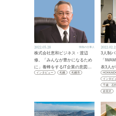
2022.03.28
2022.02.2
情熱の仕事人
株式会社恵和ビジネス・渡辺
3人制
修。「みんなが豊かになるため
「IWA
に」養蜂をするIT企業の意図…
表3人
インタビュー
札幌
札幌市
HOKKAID
インタビ
千歳・石
岩見沢