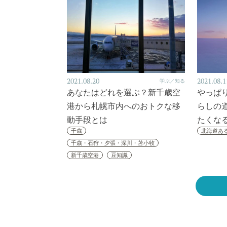
2021.08.20
2021.08.1
学ぶ／知る
あなたはどれを選ぶ？新千歳空
やっぱ
港から札幌市内へのおトクな移
らしの
動手段とは
たくな
千歳
北海道あ
千歳・石狩・夕張・深川・苫小牧
新千歳空港
豆知識