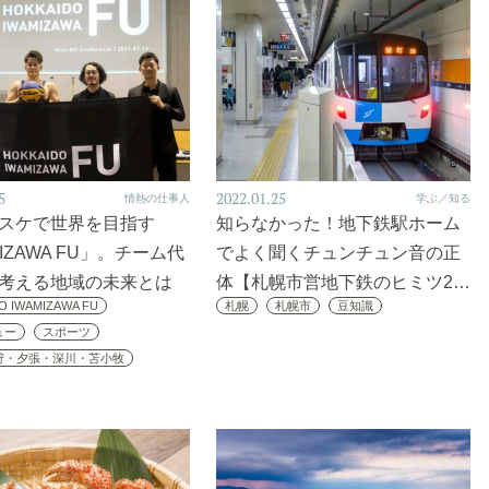
5
2022.01.25
情熱の仕事人
学ぶ／知る
バスケで世界を目指す
知らなかった！地下鉄駅ホーム
MIZAWA FU」。チーム代
でよく聞くチュンチュン音の正
が考える地域の未来とは
体【札幌市営地下鉄のヒミツ2…
O IWAMIZAWA FU
札幌
札幌市
豆知識
ュー
スポーツ
狩・夕張・深川・苫小牧