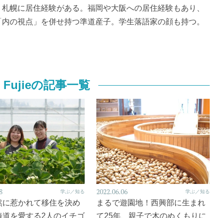
、札幌に居住経験がある。福岡や大阪への居住経験もあり、
「内の視点」を併せ持つ準道産子。学生落語家の顔も持つ。
ei Fujieの記事一覧
8
2022.06.06
学ぶ／知る
学ぶ／知る
然に惹かれて移住を決め
まるで遊園地！西興部に生まれ
海道を愛する2人のイチゴ
て25年、親子で木のぬくもりに