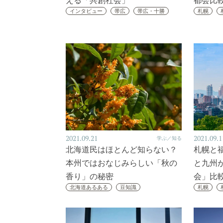
える「共創社会」
都会比
インタビュー
帯広
帯広・十勝
札幌
2021.09.21
2021.09.1
学ぶ／知る
北海道民はほとんど知らない？
札幌と福
本州ではおなじみらしい「秋の
と九州
香り」の秘密
会」比
北海道あるある
豆知識
札幌