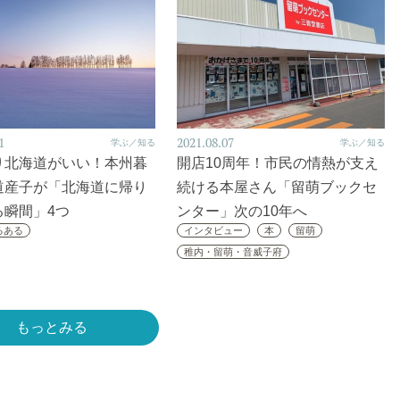
1
2021.08.07
学ぶ／知る
学ぶ／知る
り北海道がいい！本州暮
開店10周年！市民の情熱が支え
道産子が「北海道に帰り
続ける本屋さん「留萌ブックセ
る瞬間」4つ
ンター」次の10年へ
るある
インタビュー
本
留萌
稚内・留萌・音威子府
もっとみる