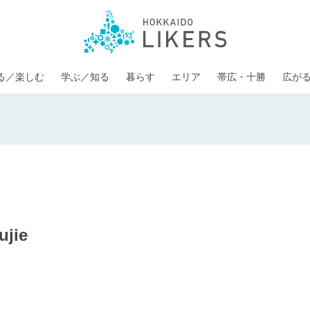
る／楽しむ
学ぶ／知る
暮らす
エリア
帯広・十勝
広が
ujie