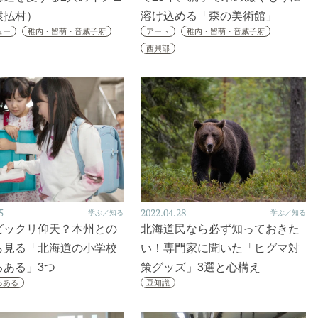
猿払村）
溶け込める「森の美術館」
ュー
稚内・留萌・音威子府
アート
稚内・留萌・音威子府
西興部
5
2022.04.28
学ぶ／知る
学ぶ／知る
ビックリ仰天？本州との
北海道民なら必ず知っておきた
ら見る「北海道の小学校
い！専門家に聞いた「ヒグマ対
るある」3つ
策グッズ」3選と心構え
るある
豆知識