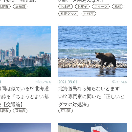
較【娯楽・観光編】
の味「月寒あんぱん」
札幌市
豆知識
お土産
お菓子
スイーツ
札幌
札幌グルメ
札幌市
1
2021.09.01
学ぶ／知る
学ぶ／知る
岡は似ている!? 北海道
北海道民なら知らないとまず
が誇る「ちょうどよい都
い!? 専門家に聞いた「正しいヒ
較【交通編】
グマの対処法」
札幌市
豆知識
豆知識