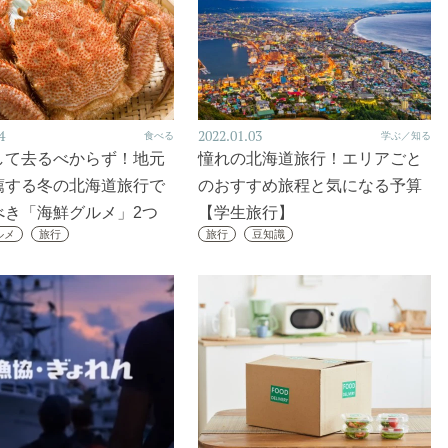
4
2022.01.03
食べる
学ぶ／知る
して去るべからず！地元
憧れの北海道旅行！エリアごと
薦する冬の北海道旅行で
のおすすめ旅程と気になる予算
べき「海鮮グルメ」2つ
【学生旅行】
ルメ
旅行
旅行
豆知識