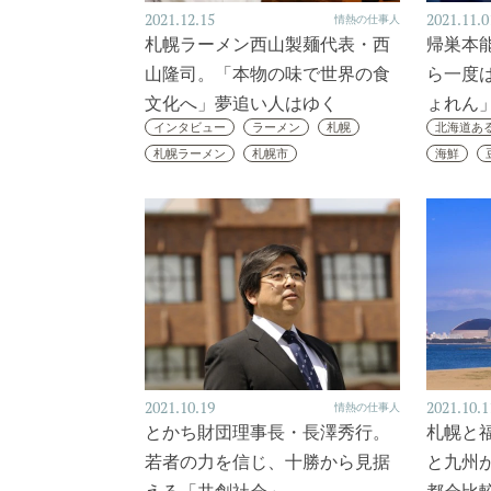
2021.12.15
2021.11.0
情熱の仕事人
札幌ラーメン西山製麺代表・西
帰巣本
山隆司。「本物の味で世界の食
ら一度
文化へ」夢追い人はゆく
ょれん
インタビュー
ラーメン
札幌
北海道あ
札幌ラーメン
札幌市
海鮮
2021.10.19
2021.10.1
情熱の仕事人
とかち財団理事長・長澤秀行。
札幌と
若者の力を信じ、十勝から見据
と九州