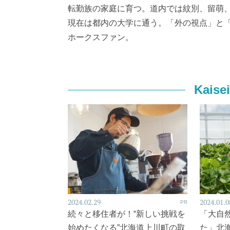
転勤族の家庭に育つ。道内では紋別、留萌
現在は都内の大学に通う。「外の視点」と
ホークスファン。
Kais
2024.02.29
2024.01.0
PR
続々と移住者が！“新しい挑戦を
「大自
始めたくなる”北海道上川町の取
た」北