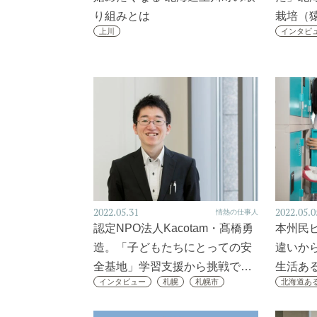
り組みとは
栽培（
上川
インタビ
2022.05.31
2022.05.0
情熱の仕事人
認定NPO法人Kacotam・髙橋勇
本州民
造。「子どもたちにとっての安
違いか
全基地」学習支援から挑戦で…
生活あ
インタビュー
札幌
札幌市
北海道あ