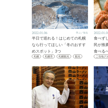
2022.01.06
2022.01.0
学ぶ／知る
半日で巡れる！はじめての札幌
食べず
なら行ってほしい「冬のおすす
民が推
めスポット」3つ
食べる
札幌
札幌市
札幌観光
観光
ご当地グ