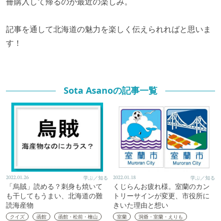
冊購入して帰るのが最近の楽しみ。
記事を通して北海道の魅力を楽しく伝えられればと思いま
す！
Sota Asanoの記事一覧
2022.01.26
学ぶ／知る
2022.01.18
学ぶ／知る
「烏賊」読める？刺身も焼いて
くじらんお疲れ様。室蘭のカン
も干してもうまい、北海道の難
トリーサインが変更、市役所に
読海産物
きいた理由と想い
クイズ
函館
函館・松前・檜山
室蘭
洞爺・室蘭・えりも