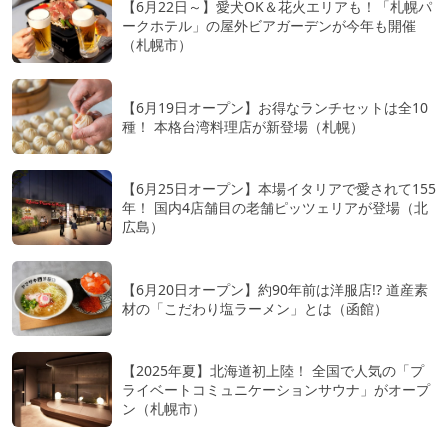
【6月22日～】愛犬OK＆花火エリアも！「札幌パ
ークホテル」の屋外ビアガーデンが今年も開催
（札幌市）
【6月19日オープン】お得なランチセットは全10
種！ 本格台湾料理店が新登場（札幌）
【6月25日オープン】本場イタリアで愛されて155
年！ 国内4店舗目の老舗ピッツェリアが登場（北
広島）
【6月20日オープン】約90年前は洋服店!? 道産素
材の「こだわり塩ラーメン」とは（函館）
【2025年夏】北海道初上陸！ 全国で人気の「プ
ライベートコミュニケーションサウナ」がオープ
ン（札幌市）