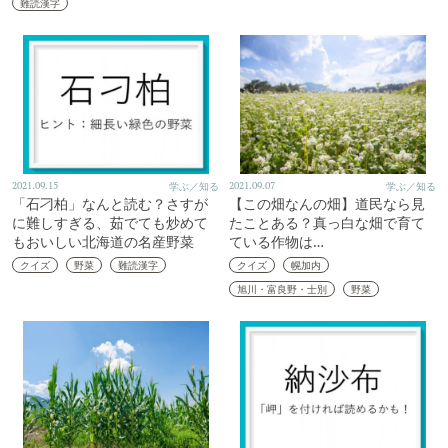
難読漢字
2021.09.15
学ぶ／知る
2021.09.07
学ぶ／知る
「石刁柏」なんと読む？さすが
【この畑なんの畑】道民なら見
に難しすぎる、茹でても炒めて
たことある？真っ白な畑で育て
もおいしい北海道の名産野菜
ている作物は…
クイズ
野菜
難読漢字
クイズ
幌加内
旭川・富良野・士別
野菜