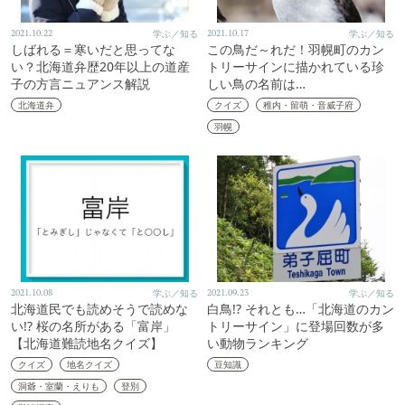
2021.10.22
学ぶ／知る
2021.10.17
学ぶ／知る
しばれる＝寒いだと思ってな
この鳥だ～れだ！羽幌町のカン
い？北海道弁歴20年以上の道産
トリーサインに描かれている珍
子の方言ニュアンス解説
しい鳥の名前は…
北海道弁
クイズ
稚内・留萌・音威子府
羽幌
2021.10.08
学ぶ／知る
2021.09.23
学ぶ／知る
北海道民でも読めそうで読めな
白鳥!? それとも…「北海道のカン
い!? 桜の名所がある「富岸」
トリーサイン」に登場回数が多
【北海道難読地名クイズ】
い動物ランキング
クイズ
地名クイズ
豆知識
洞爺・室蘭・えりも
登別