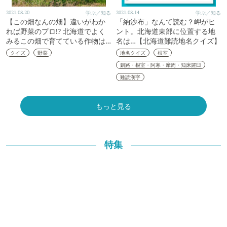
2021.08.20
学ぶ／知る
2021.08.14
学ぶ／知る
【この畑なんの畑】違いがわか
「納沙布」なんて読む？岬がヒ
れば野菜のプロ!? 北海道でよく
ント。北海道東部に位置する地
みるこの畑で育てている作物は…
名は…【北海道難読地名クイズ】
クイズ
野菜
地名クイズ
根室
釧路・根室・阿寒・摩周・知床羅臼
難読漢字
もっと見る
特集