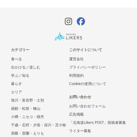
カテゴリー
このサイトについて
食べる
運営会社
出かける／楽しむ
プライバシーポリシー
学ぶ／知る
利用規約
暮らす
Cookieの使用について
エリア
お問い合わせ
旭川・富良野・士別
お問い合わせフォーム
函館・松前・檜山
広告掲載
小樽・ニセコ・積丹
「北海道Likers POST」投稿者募集
千歳・石狩・夕張・深川・苫小牧
ライター募集
洞爺・室蘭・えりも