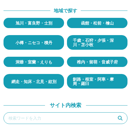
地域で探す
旭川・富良野・士別
函館・松前・檜山
千歳・石狩・夕張・深
小樽・ニセコ・積丹
川・苫小牧
洞爺・室蘭・えりも
稚内・留萌・音威子府
釧路・根室・阿寒・摩
網走・知床・北見・紋別
周・羅臼
サイト内検索