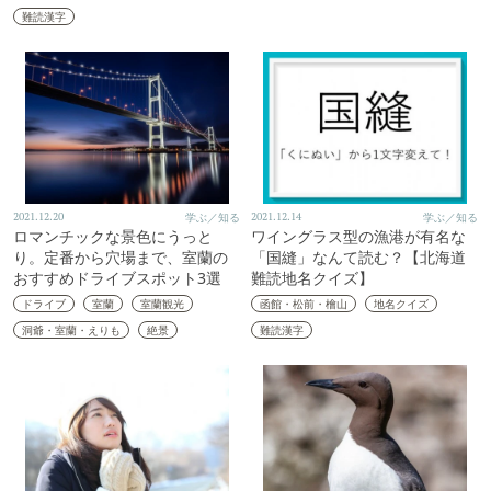
難読漢字
2021.12.20
学ぶ／知る
2021.12.14
学ぶ／知る
ロマンチックな景色にうっと
ワイングラス型の漁港が有名な
り。定番から穴場まで、室蘭の
「国縫」なんて読む？【北海道
おすすめドライブスポット3選
難読地名クイズ】
ドライブ
室蘭
室蘭観光
函館・松前・檜山
地名クイズ
洞爺・室蘭・えりも
絶景
難読漢字