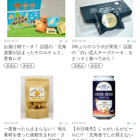
2025.05.13
食べる
2025.04.30
食べる
お届け物で～す！ 話題の「北海
3年ぶりのコラボが実現！ 話題
道愛が詰まったチロルチョコ」
の「白い恋人チーズケーキ」を
実食レポ
さっそく食べてみた！
新商品
新発売
新商品
新発売
2025.04.05
食べる
2025.04.01
食べる
一度食べたら止まらない！ 地元
【今日発売】じゃがいもがビー
素材を使った函館生まれの「さ
ルに!? 「北海道でしか買えない