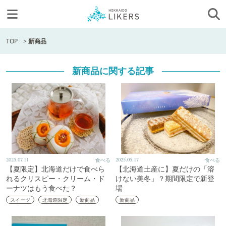
TOP
>
新商品
新商品に関する記事
2025.07.11
食べる
2025.05.17
食べる
【夏限定】北海道だけで食べら
【北海道土産に】夏だけの「溶
れるクリスピー・クリーム・ド
けない美冬」？期間限定で新登
ーナツはもう食べた？
場
スイーツ
北海道限定
新商品
新商品