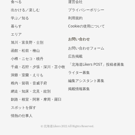
食べる
運営会社
出かける／楽しむ
プライバシーポリシー
学ぶ／知る
利用規約
暮らす
Cookieの使用について
エリア
お問い合わせ
旭川・富良野・士別
お問い合わせフォーム
函館・松前・檜山
広告掲載
小樽・ニセコ・積丹
「北海道Likers POST」投稿者募集
千歳・石狩・夕張・深川・苫小牧
ライター募集
洞爺・室蘭・えりも
編集アシスタント募集
稚内・留萌・音威子府
掲載情報募集
網走・知床・北見・紋別
釧路・根室・阿寒・摩周・羅臼
スポットを探す
情熱の仕事人
© 北海道Likers 2022 All Rights Reserved.