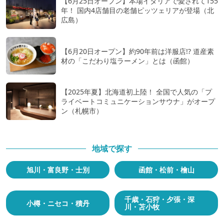
【6月25日オープン】本場イタリアで愛されて155
年！ 国内4店舗目の老舗ピッツェリアが登場（北
広島）
【6月20日オープン】約90年前は洋服店!? 道産素
材の「こだわり塩ラーメン」とは（函館）
【2025年夏】北海道初上陸！ 全国で人気の「プ
ライベートコミュニケーションサウナ」がオープ
ン（札幌市）
地域で探す
旭川・富良野・士別
函館・松前・檜山
千歳・石狩・夕張・深
小樽・ニセコ・積丹
川・苫小牧