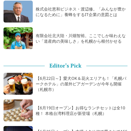
株式会社恵和ビジネス・渡辺修。「みんなが豊か
になるために」養蜂をするIT企業の意図とは
有限会社北大陸・川畑智裕。ここでしか味わえな
い「道産肉の美味しさ」を札幌から根付かせる
Editor's Pick
【6月22日～】愛犬OK＆花火エリアも！「札幌パ
ークホテル」の屋外ビアガーデンが今年も開催
（札幌市）
【6月19日オープン】お得なランチセットは全10
種！ 本格台湾料理店が新登場（札幌）