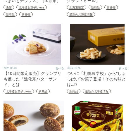
つまいもチップス」（函館市）
クラフトビール」
函館
北海道お菓子Likers
北海道限定
新商品
新発売
新商品
新発売
最新の北海道情報
2025.03.01
食べる
2025.02.26
食べる
【10日間限定販売】グランプリ
ついに「札幌農学校」から“しょ
も獲った「進化系バターサン
っぱい”お菓子登場！そのお味と
ド」とは
は…!?
北海道お菓子Likers
新商品
新商品
最新の北海道情報