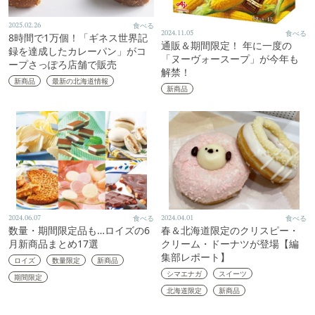
2025.02.26
食べる
2024.11.05
食べる
8時間で1万個！「ギネス世界記
通販＆期間限定！ 年に一度の
録を達成したカレーパン」がコ
「ヌーヴォースープ」が今年も
ープさっぽろ店舗で販売
解禁！
新商品
最新の北海道情報
新商品
2024.06.07
食べる
2024.04.01
食べる
数量・期間限定品も…ロイズの6
春＆北海道限定のクリスピー・
月新商品まとめ17選
クリーム・ドーナツが登場【編
集部レポート】
ロイズ
数量限定
新商品
シマエナガ
スイーツ
期間限定
北海道限定
新商品