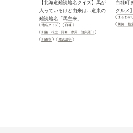
【北海道難読地名クイズ】馬が
白糠町
入っているけど由来は…道東の
グルメ
まるわか
難読地名「馬主来」
釧路・根
地名クイズ
白糠
釧路・根室・阿寒・摩周・知床羅臼
釧路市
難読漢字