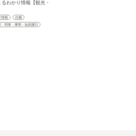
まるわかり情報【観光・
】
り情報
白糠
室・阿寒・摩周・知床羅臼