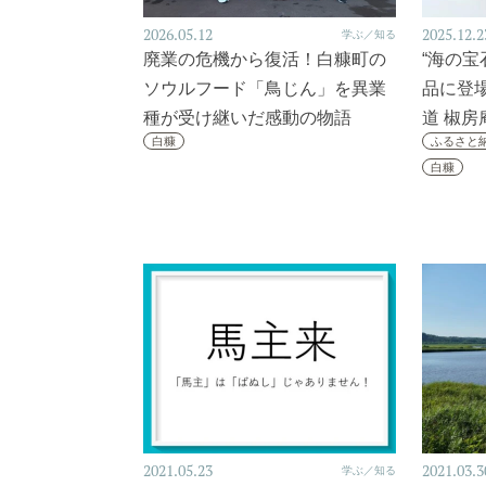
2026.05.12
2025.12.2
学ぶ／知る
廃業の危機から復活！白糠町の
“海の宝
ソウルフード「鳥じん」を異業
品に登
種が受け継いだ感動の物語
道 椒
白糠
ふるさと
白糠
2021.05.23
2021.03.3
学ぶ／知る