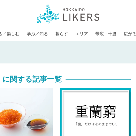
る／楽しむ
学ぶ／知る
暮らす
エリア
帯広・十勝
広が
」に関する記事一覧