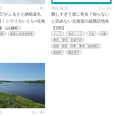
3
2021.06.23
買う
学ぶ／知る
石”がふるさと納税返礼
難しすぎて逆に有名？知らない
場！シラリカいくら×北海
と読めない北海道の超難読地名
房庵（白糠町）
【5問】
納税
最新の北海道情報
クイズ
地名クイズ
天塩
白糠
稚内・留萌・音威子府
釧路・根室・阿寒・摩周・知床羅臼
釧路町
難読漢字
0
学ぶ／知る