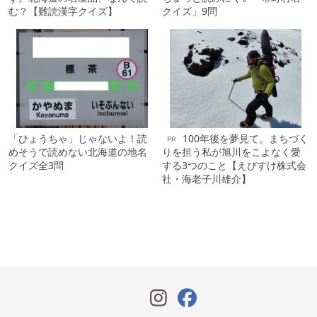
む？【難読漢字クイズ】
クイズ」9問
「ひょうちゃ」じゃないよ！読
100年後を夢見て。まちづく
PR
めそうで読めない北海道の地名
りを担う私が旭川をこよなく愛
クイズ全3問
する3つのこと【えびすけ株式会
社・海老子川雄介】