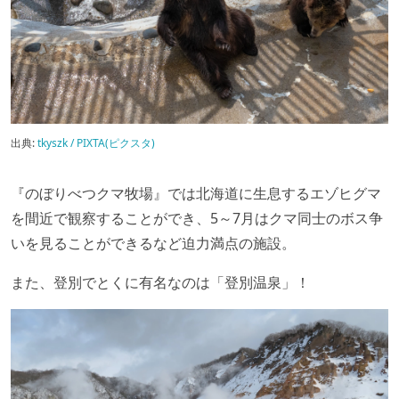
出典:
tkyszk / PIXTA(ピクスタ)
『のぼりべつクマ牧場』では北海道に生息するエゾヒグマ
を間近で観察することができ、5～7月はクマ同士のボス争
いを見ることができるなど迫力満点の施設。
また、登別でとくに有名なのは「登別温泉」！