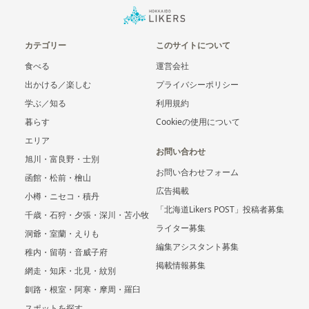
カテゴリー
このサイトについて
食べる
運営会社
出かける／楽しむ
プライバシーポリシー
学ぶ／知る
利用規約
暮らす
Cookieの使用について
エリア
お問い合わせ
旭川・富良野・士別
お問い合わせフォーム
函館・松前・檜山
広告掲載
小樽・ニセコ・積丹
「北海道Likers POST」投稿者募集
千歳・石狩・夕張・深川・苫小牧
ライター募集
洞爺・室蘭・えりも
編集アシスタント募集
稚内・留萌・音威子府
掲載情報募集
網走・知床・北見・紋別
釧路・根室・阿寒・摩周・羅臼
スポットを探す