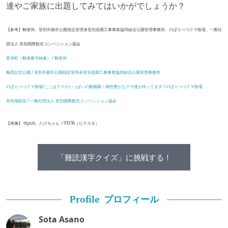
達やご家族に出題してみてはいかがでしょうか？
【参考】郵便局、登別市都市公園指定管理者登別造園工事事業協同組合公園管理事務所、のぼりべつクマ牧場、一般社
団法人 登別国際観光コンベンション協会
富岸町（郵便番号検索） / 郵便局
亀田記念公園 / 登別市都市公園指定管理者登別造園工事事業協同組合公園管理事務所
のぼりべつクマ牧場/ここはクマがいっぱいの動物園！個性豊かなクマ達が待ってます / のぼりべつクマ牧場
登別地獄谷 / 一般社団法人 登別国際観光コンベンション協会
【画像】 tkyszk、たけちゃん / PIXTA（ピクスタ）
「難読漢字クイズ」に挑戦する！
プロフィール
Profile
Sota Asano