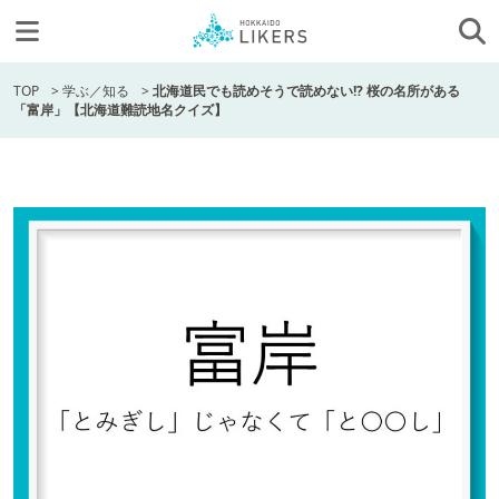
TOP
>
学ぶ／知る
>
北海道民でも読めそうで読めない!? 桜の名所がある
「富岸」【北海道難読地名クイズ】