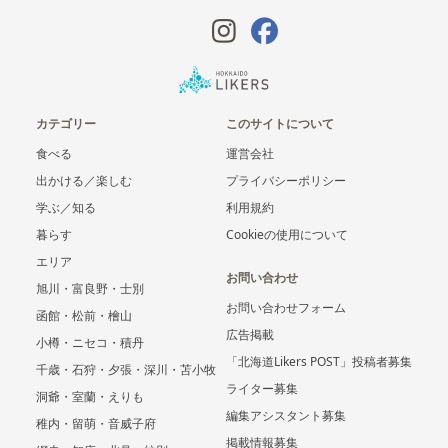
カテゴリー
このサイトについて
食べる
運営会社
出かける／楽しむ
プライバシーポリシー
学ぶ／知る
利用規約
暮らす
Cookieの使用について
エリア
お問い合わせ
旭川・富良野・士別
お問い合わせフォーム
函館・松前・檜山
広告掲載
小樽・ニセコ・積丹
「北海道Likers POST」投稿者募集
千歳・石狩・夕張・深川・苫小牧
ライター募集
洞爺・室蘭・えりも
編集アシスタント募集
稚内・留萌・音威子府
掲載情報募集