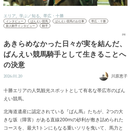
エリア
学ぶ／知る
帯広・十勝
インタビュー
ばんえい競馬
ばんえい競馬のお仕事
帯広・十勝
新人騎手インタビュー
騎手
PR
あきらめなかった日々が実を結んだ、
ばんえい競馬騎手として生きることへ
の決意
川原恵子
2026.01.20
十勝エリアの人気観光スポットとして有名な帯広市のばん
えい競馬。
北海道遺産に認定されている『ばん馬』たちが、2つの大
きな坂（障害）がある直線200mの砂利が敷き詰められた
コースを、最大1トンにもなる重いソリを曳いて、馬力と