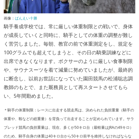
画像：
ばんえい十勝
騎手養成学校では、常に厳しい体重制限との戦いで、身体
が成長していくと同時に、騎手としての体重の調整が難し
く苦労しました。毎朝、教官の前で体重測定をし、規定を
100グラムでも超えてしまうと、その日の騎乗訓練などに
出席できなくなります。ボクサーのように厳しい食事制限
や、サウナスーツを着て減量に努めていましたが、最終的
に断念し、以前お世話になっていた園田競馬の松浦聡志調
教師のもとで、また厩務員として再スタートさせてもら
い、5年間勤めました。
＊騎手の体重制限：レースに出走する競走馬は、決められた負担重量（騎手の
体重や、鞍などの総重量）を背負って出走することが定められています。サラ
ブレッド競馬の負担重量は、現在、多くが50キロ台（最軽量はJRAの49キロ）
のため、騎手自身の体重は40キロ台から50キロ前半を維持しなければならな