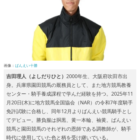
画像：
ばんえい十勝
吉田理人（よしだりひと）
2000年生、大阪府吹田市出
身。兵庫県園田競馬の厩務員として、また地方競馬教養
センター・騎手養成課程で学んだ経験を持つ。2025年11
月20日(木)に地方競馬全国協会（NAR）の令和7年度騎手
免許試験に合格し、同年12月よりばんえい競馬騎手とし
てデビュー。勝負服は胴黒、黄一本輪、袖黄。ばんえい
競馬と園田競馬のそれぞれの恩師である調教師が、騎手
時代に使用していた色と柄を受け継いでいる。