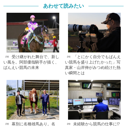
あわせて読みたい
受け継がれた舞台で、新し
「とにかく自分でもばんえ
PR
PR
い風を。阿部優哉騎手が描く、
い競馬を盛り上げたかった」写
ばんえい競馬の未来
真家・山岸伸がみつめ続けた熱
い瞬間とは
幕別に名種雄馬あり。名
未経験から競馬の仕事に!?
PR
PR