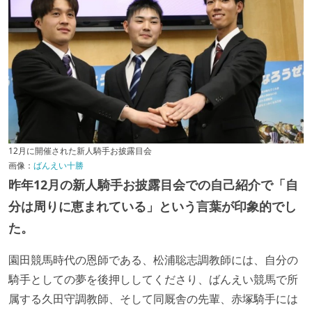
12月に開催された新人騎手お披露目会
画像：
ばんえい十勝
昨年12月の新人騎手お披露目会での自己紹介で「自
分は周りに恵まれている」という言葉が印象的でし
た。
園田競馬時代の恩師である、松浦聡志調教師には、自分の
騎手としての夢を後押ししてくださり、ばんえい競馬で所
属する久田守調教師、そして同厩舎の先輩、赤塚騎手には