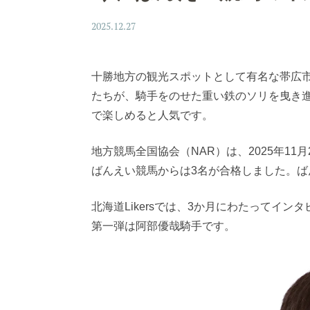
2025.12.27
十勝地方の観光スポットとして有名な帯広
たちが、騎手をのせた重い鉄のソリを曳き
で楽しめると人気です。
地方競馬全国協会（NAR）は、2025年1
ばんえい競馬からは3名が合格しました。ば
北海道Likersでは、3か月にわたってイ
第一弾は阿部優哉騎手です。