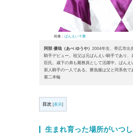
画像：
ばんえい十勝
阿部 優哉（あべ ゆうや）
2004年生、帯広市出
騎手デビュー。祖父は元ばんえい騎手であり、
臣氏。歳下の弟も厩務員として活躍中。ばんえ
新人騎手の一人である。勝負服は父と同系色で
紫二本輪
目次
[
表示
]
生まれ育った場所がいつし