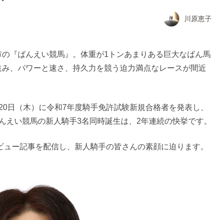
川原恵子
市の『ばんえい競馬』。体重が1トンあまりある巨大なばん馬
進み、パワーと速さ、持久力を競う迫力満点なレースが間近
1月20日（木）に令和7年度騎手免許試験新規合格者を発表し、
んえい競馬の新人騎手3名同時誕生は、2年連続の快挙です。
ンタビュー記事を配信し、新人騎手の皆さんの素顔に迫ります。