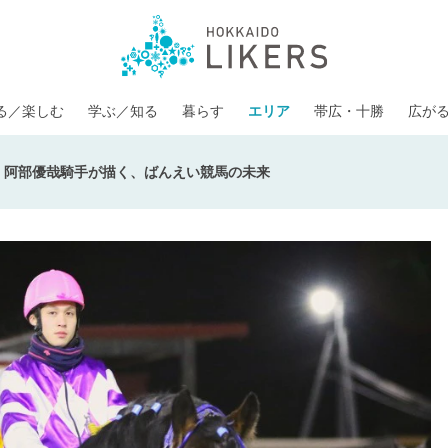
る／楽しむ
学ぶ／知る
暮らす
エリア
帯広・十勝
広が
。阿部優哉騎手が描く、ばんえい競馬の未来