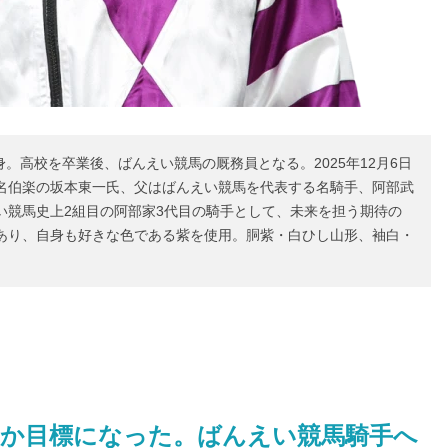
身。高校を卒業後、ばんえい競馬の厩務員となる。2025年12月6日
名伯楽の坂本東一氏、父はばんえい競馬を代表する名騎手、阿部武
い競馬史上2組目の阿部家3代目の騎手として、未来を担う期待の
あり、自身も好きな色である紫を使用。胴紫・白ひし山形、袖白・
か目標になった。ばんえい競馬騎手へ