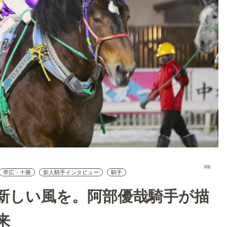
PR
帯広・十勝
新人騎手インタビュー
騎手
新しい風を。阿部優哉騎手が描
来