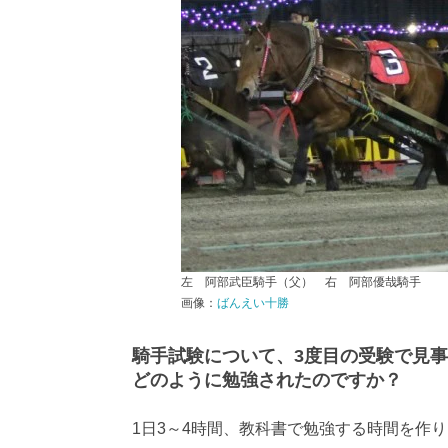
左 阿部武臣騎手（父） 右 阿部優哉騎手
画像：
ばんえい十勝
騎手試験について、3度目の受験で見
どのように勉強されたのですか？
1日3～4時間、教科書で勉強する時間を作