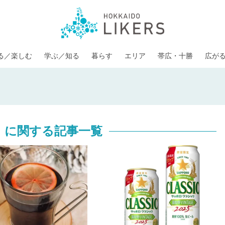
る／楽しむ
学ぶ／知る
暮らす
エリア
帯広・十勝
広が
」に関する記事一覧