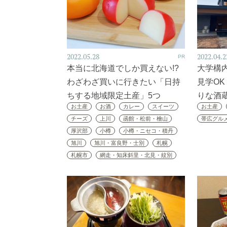
2022.05.28
2022.04.2
PR
本当に北海道でしか買えない!?
大学構内
わざわざ買いに行きたい「日持
見学O
ちする地域限定土産」5つ
りな酒
お土産
お酒
カレー
スイーツ
お土産
チーズ
上川
函館・松前・檜山
帯広グル
厚沢部
小樽
小樽・ニセコ・積丹
旭川
旭川・富良野・士別
札幌
札幌市
網走・知床斜里・北見・紋別