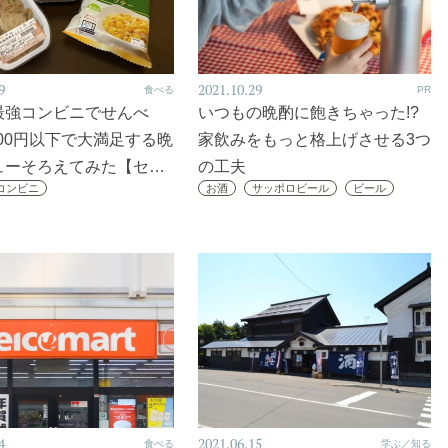
9
2021.10.29
食べる
PR
最強コンビニでせんべ
いつもの晩酌に飽きちゃった!?
000円以下で大満足する晩
家飲みをもっと格上げさせる3つ
ューそろえてみた【セ…
の工夫
コンビニ
お酒
サッポロビール
ビール
4
2021.06.15
食べる
学ぶ／知る