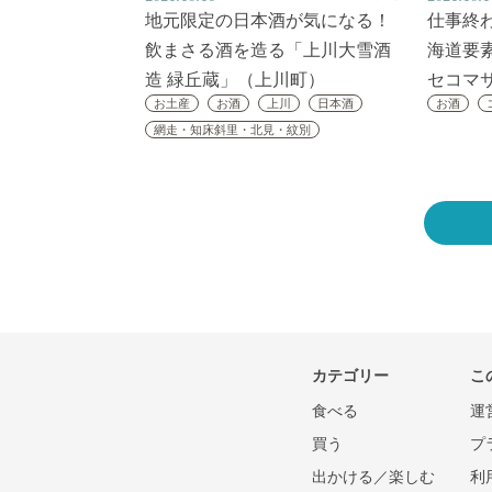
地元限定の日本酒が気になる！
仕事終
飲まさる酒を造る「上川大雪酒
海道要
造 緑丘蔵」（上川町）
セコマ
お土産
お酒
上川
日本酒
お酒
網走・知床斜里・北見・紋別
カテゴリー
こ
食べる
運
買う
プ
出かける／楽しむ
利