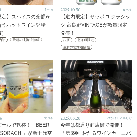
1
2025.10.30
食べる
食べる
限定】スパイスの余韻が
【道内限定】サッポロ クラシッ
合うホットワイン登場
ク 富良野VINTAGEが数量限定
市）
発売！
函館
最新の北海道情報
お酒
北海道限定
最新の北海道情報
4
2025.08.28
食べる
出かける／楽しむ
ールで乾杯！「BEER
今年は都通り商店街で開催！
D SORACHI」が新千歳空
「第39回 おたるワインカーニバ