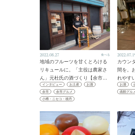
2022.08.27
2022.07.1
食べる
地域のフルーツを甘くとろける
カウン
リキュールに。「主役は農家さ
間を。
ん」元杜氏の酒づくり【余市…
れやす
インタビュー
お土産
お酒
お酒
余市
余市グルメ
函館グル
小樽・ニセコ・積丹