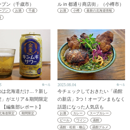
ープン（千歳市）
ル in 都通り商店街」（小樽市）
オープン
お酒
千歳
お酒
小樽
最新の北海道情報
港
5
2023.08.04
食べる
食べる
のは北海道だけ…？新し
今チェックしておきたい「函館
麦」がエリア＆期間限定
の新店」3つ！オープンまもなく
！【編集部レポート】
話題になった人気店も
北海道限定
期間限定
お酒
カレー
スープカレー
ビール
ワイン
函館
函館・松前・檜山
函館グルメ