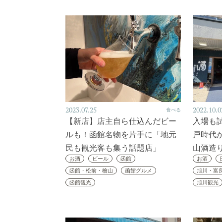
2023.07.25
2022.10.0
食べる
【新店】店主自ら仕込んだビー
入場も
ルも！函館名物を片手に「地元
戸時代
民も観光客も集う話題店」
山酒造
お酒
ビール
函館
お酒
函館・松前・檜山
函館グルメ
旭川・富
函館観光
旭川観光