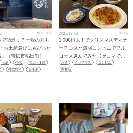
2
2021.12.18
学ぶ／知る
食べる
で酒造り!? 一般の方も
1,000円以下でクリスマスディナ
K「お土産選びにもぴった
ー!? コスパ最強コンビニでフル
蔵」（帯広市稲田町）
コース選んでみた【セコマで…
お酒
帯広
帯広・十勝
お酒
クリスマス
コンビニ
メ
帯広観光
日本酒
新商品