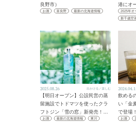
良野市）
港にオ
お酒
富良野
最新の北海道情報
2025年
新千歳空
2025.08.26
2024.04.1
出かける／楽しむ
【明日オープン】公設民営の蒸
飲める
留施設でトドマツを使ったクラ
い「金
フトジン「雪の窓」新発売！…
で登場
お酒
最新の北海道情報
東川
お酒