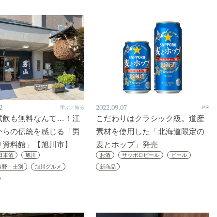
2
2022.09.07
学ぶ／知る
PR
試飲も無料なんて…！江
こだわりはクラシック級。道産
からの伝統を感じる「男
素材を使用した「北海道限定の
り資料館」【旭川市】
麦とホップ」発売
日本酒
旭川
お酒
サッポロビール
ビール
良野・士別
旭川グルメ
新商品