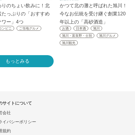
わりのちょい飲みに！北
かつて北の灘と呼ばれた旭川！
素たっぷりの「おすすめ
今なお伝統を受け継ぐ創業120
サワー」4つ
年以上の「高砂酒造」
コンビニ
ご当地グルメ
お酒
日本酒
旭川
旭川・富良野・士別
旭川グルメ
旭川観光
もっとみる
のサイトについて
営会社
ライバシーポリシー
用規約