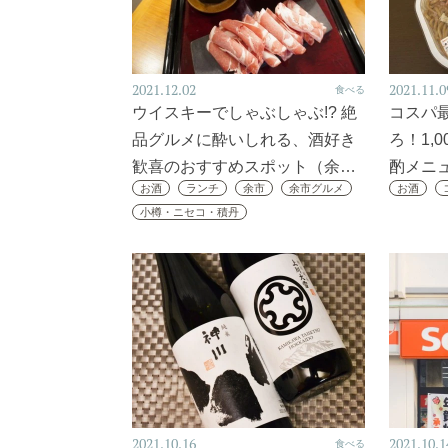
2021.12.02
2021.11.0
食べる
ウイスキーでしゃぶしゃぶ!? 絶
コスパ
品グルメに酔いしれる、酒好き
ろ！1,
歓喜のおすすめスポット（余…
酌メニ
お酒
ランチ
余市
余市グルメ
お酒
小樽・ニセコ・積丹
2021.10.16
2021.10.1
食べる