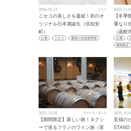
2026.02.13
2025.11.0
エリア
ニセコの美しさを凝縮！初のオ
【冬季
リジナル日本酒誕生（倶知安
重なり
町）
（函館
お酒
ニセコ
最新の北海道情報
お酒
期間限定
2025.10.05
2025.10.0
出かける／楽しむ
【期間限定】新しい旅！タクシ
至福のビ
ーで巡るフラノのワイン旅（富
STAN