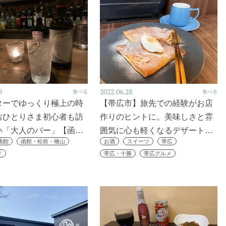
9
2022.06.28
食べる
食べる
ターでゆっくり極上の時
【帯広市】旅先での経験がお店
おひとりさま初心者も訪
作りのヒントに。美味しさと雰
い「大人のバー」【函…
囲気に心も軽くなるデザート…
函館
函館・松前・檜山
お酒
スイーツ
帯広
メ
帯広・十勝
帯広グルメ