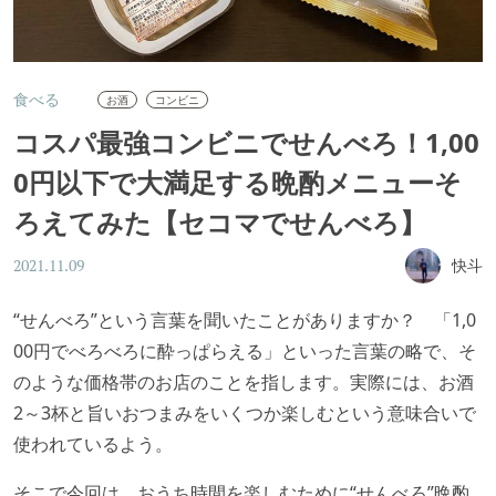
食べる
お酒
コンビニ
コスパ最強コンビニでせんべろ！1,00
0円以下で大満足する晩酌メニューそ
ろえてみた【セコマでせんべろ】
快斗
2021.11.09
“せんべろ”という言葉を聞いたことがありますか？ 「1,0
00円でべろべろに酔っぱらえる」といった言葉の略で、そ
のような価格帯のお店のことを指します。実際には、お酒
2～3杯と旨いおつまみをいくつか楽しむという意味合いで
使われているよう。
そこで今回は、おうち時間を楽しむために“せんべろ”晩酌