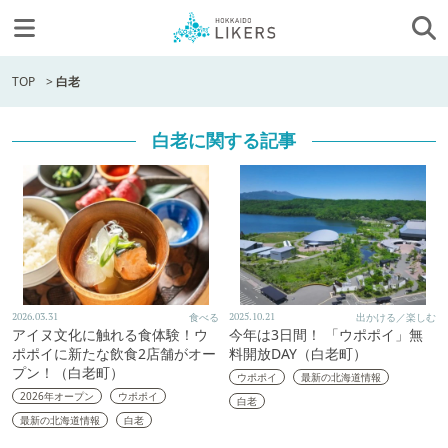
TOP
>
白老
白老に関する記事
2026.03.31
食べる
2025.10.21
出かける／楽しむ
アイヌ文化に触れる食体験！ウ
今年は3日間！ 「ウポポイ」無
ポポイに新たな飲食2店舗がオー
料開放DAY（白老町）
プン！（白老町）
ウポポイ
最新の北海道情報
2026年オープン
ウポポイ
白老
最新の北海道情報
白老