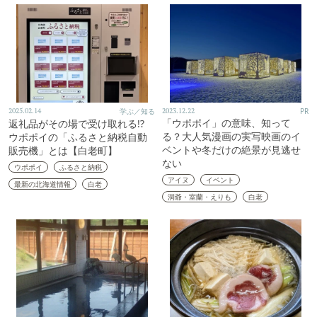
2025.02.14
学ぶ／知る
2023.12.22
PR
「ウポポイ」の意味、知って
返礼品がその場で受け取れる!?
る？大人気漫画の実写映画のイ
ウポポイの「ふるさと納税自動
ベントや冬だけの絶景が見逃せ
販売機」とは【白老町】
ない
ウポポイ
ふるさと納税
アイヌ
イベント
最新の北海道情報
白老
洞爺・室蘭・えりも
白老