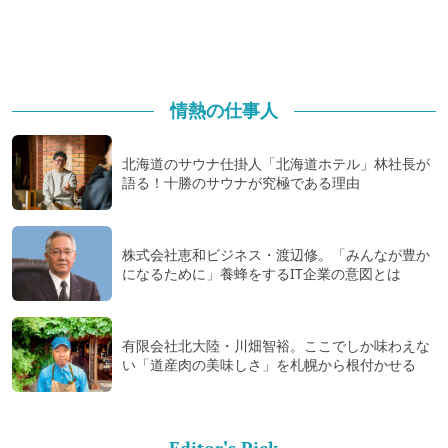
情熱の仕事人
北海道のサウナ仕掛人「北海道ホテル」林社長が
語る！十勝のサウナが究極である理由
株式会社恵和ビジネス・渡辺修。「みんなが豊か
になるために」養蜂をするIT企業の意図とは
有限会社北大陸・川畑智裕。ここでしか味わえな
い「道産肉の美味しさ」を札幌から根付かせる