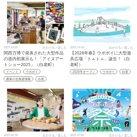
2025.10.05
出かける／楽しむ
2025.10.03
出かける／楽しむ
関西万博で発表された大型作品
【2026年春】ウポポイに大型遊
の道内初展示も！「アイヌアー
具広場「トㇺトㇺ」誕生！（白
トショー2025」（白老町）
老町）
イベント
ウポポイ
2026年オープン
ウポポイ
白老
最新の北海道情報
白老
2025.08.30
出かける／楽しむ
2025.07.06
出かける／楽しむ