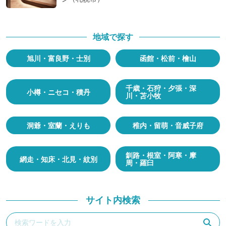
地域で探す
旭川・富良野・士別
函館・松前・檜山
千歳・石狩・夕張・深
小樽・ニセコ・積丹
川・苫小牧
洞爺・室蘭・えりも
稚内・留萌・音威子府
釧路・根室・阿寒・摩
網走・知床・北見・紋別
周・羅臼
サイト内検索