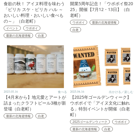
食欲の秋！ アイヌ料理を味わう
開業5周年記念！「ウポポイ祭20
「ピリカ スケ・ピリカ ハル ～
25」開催【7月12・13日】（白
おいしい料理・おいしい食べも
老町）
の～」（白老町）
ウポポイ
最新の北海道情報
イベント
ウポポイ
白老
最新の北海道情報
白老
2025.05.16
食べる
2025.04.16
出かける／楽しむ
【4月末から】地元愛とアートが
【2025年ゴールデンウィーク】
詰まったクラフトビール3種が新
ウポポイで「アイヌ文化に触れ
登場（白老町）
る」特別イベントが開催（白老
町）
最新の北海道情報
白老
2025ゴールデンウィーク
ウポポイ
最新の北海道情報
白老