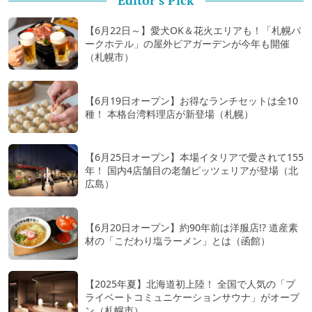
Editor's Pick
【6月22日～】愛犬OK＆花火エリアも！「札幌パ
ークホテル」の屋外ビアガーデンが今年も開催
（札幌市）
【6月19日オープン】お得なランチセットは全10
種！ 本格台湾料理店が新登場（札幌）
【6月25日オープン】本場イタリアで愛されて155
年！ 国内4店舗目の老舗ピッツェリアが登場（北
広島）
【6月20日オープン】約90年前は洋服店!? 道産素
材の「こだわり塩ラーメン」とは（函館）
【2025年夏】北海道初上陸！ 全国で人気の「プ
ライベートコミュニケーションサウナ」がオープ
ン（札幌市）