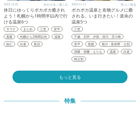
2023.12.02
出かける／楽しむ
2023.11.11
学ぶ／知る
休日にゆっくりポカポカ癒され
ポカポカ温泉と名物グルメに癒
よう！札幌から1時間半以内で行
される。いま行きたい！道央の
ける温泉6つ
温泉5つ
サウナ
まとめ
三笠
安平
三笠
恵庭
札幌から2時間以内
温泉
千歳・石狩・夕張・深川・苫小牧
由仁
白老
長沼
安平
恵庭
旭川・富良野・士別
洞爺・室蘭・えりも
温泉
白老
秩父別
もっと見る
特集