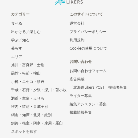
カテゴリー
このサイトについて
食べる
運営会社
出かける／楽しむ
プライバシーポリシー
学ぶ／知る
利用規約
暮らす
Cookieの使用について
エリア
お問い合わせ
旭川・富良野・士別
お問い合わせフォーム
函館・松前・檜山
広告掲載
小樽・ニセコ・積丹
「北海道Likers POST」投稿者募集
千歳・石狩・夕張・深川・苫小牧
ライター募集
洞爺・室蘭・えりも
編集アシスタント募集
稚内・留萌・音威子府
掲載情報募集
網走・知床・北見・紋別
釧路・根室・阿寒・摩周・羅臼
スポットを探す