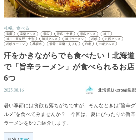
札幌
食べる
室蘭
室蘭グルメ
帯広
帯広・十勝
帯広グルメ
旭川
旭川・富良野・士別
旭川グルメ
旭川ラーメン
札幌
札幌グルメ
札幌ラーメン
札幌市
洞爺・室蘭・えりも
白老
白老グルメ
汗をかきながらでも食べたい！北海道
で「旨辛ラーメン」が食べられるお店
6つ
北海道Likers編集部
2023.08.16
暑い季節には食欲も落ちがちですが、そんなときは“旨辛グ
ルメ”を食べてみませんか？ 今回は、夏にぴったりの旨辛
ラーメンを6つご紹介します。
目次
[
表示
]