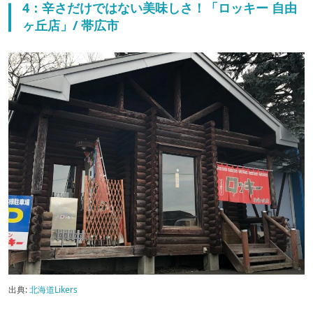
4：辛さだけではない美味しさ！「ロッキー 自由
ヶ丘店」/ 帯広市
出典:
北海道Likers