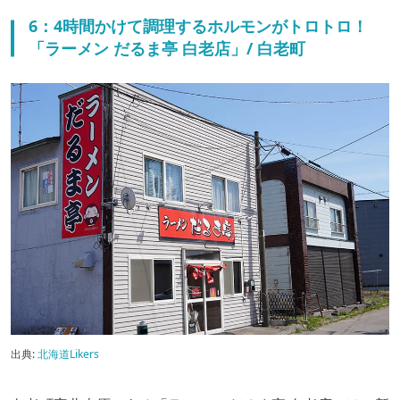
6：4時間かけて調理するホルモンがトロトロ！
「ラーメン だるま亭 白老店」/ 白老町
出典:
北海道Likers