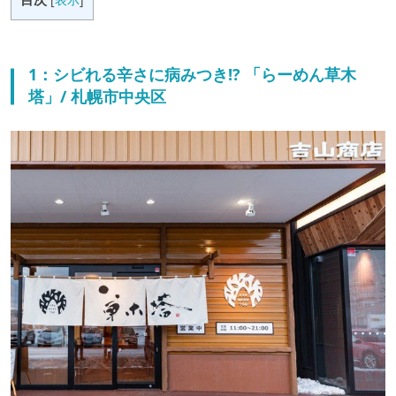
1：シビれる辛さに病みつき!? 「らーめん草木
塔」/ 札幌市中央区