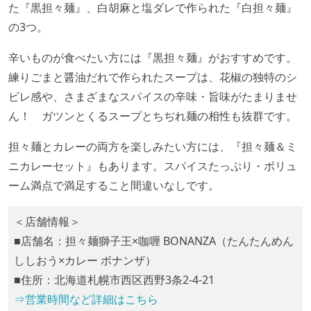
た『黒担々麺』、白胡麻と塩ダレで作られた『白担々麺』
の3つ。
辛いものが食べたい方には『黒担々麺』がおすすめです。
練りごまと醤油だれで作られたスープは、花椒の独特のシ
ビレ感や、さまざまなスパイスの辛味・旨味がたまりませ
ん！ ガツンとくるスープとちぢれ麺の相性も抜群です。
担々麺とカレーの両方を楽しみたい方には、『担々麺＆ミ
ニカレーセット』もあります。スパイスたっぷり・ボリュ
ーム満点で満足すること間違いなしです。
＜店舗情報＞
■店舗名：担々麺獅子王×咖喱 BONANZA（たんたんめん
ししおう×カレー ボナンザ）
■住所：北海道札幌市西区西野3条2‐4‐21
⇒営業時間など詳細はこちら