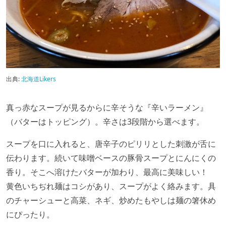
出典:
北海道Likers
真っ赤なスープが見るからに辛そうな『辛いラーメン』
（バターはトッピング）。辛さは3段階から選べます。
スープを口に入れると、唐辛子のピリリとした刺激が舌に
伝わります。続いて味噌ベースの豚骨スープとにんにくの
香り。そこへ溶けたバターが加わり、最高に美味しい！
黄色いちぢれ麺はコシがあり、スープがよく絡みます。具
のチャーシューと高菜、ネギ、炒めたもやしは麺の箸休め
にぴったり。