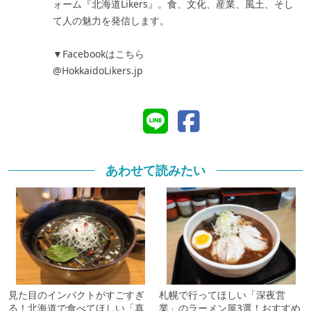
ォーム『北海道Likers』。食、文化、産業、風土、そし
て人の魅力を発信します。
▼Facebookはこちら
@HokkaidoLikers.jp
あわせて読みたい
見た目のインパクトがすごすぎ
札幌で行ってほしい「深夜営
る！北海道で食べてほしい「真
業」のラーメン屋3選！おすすめ