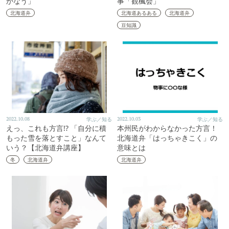
かなう」
事「観楓会」
北海道弁
北海道あるある
北海道弁
豆知識
2022.10.08
学ぶ／知る
2022.10.03
学ぶ／知る
えっ、これも方言!? 「自分に積
本州民がわからなかった方言！
もった雪を落とすこと」なんて
北海道弁「はっちゃきこく」の
いう？【北海道弁講座】
意味とは
冬
北海道弁
北海道弁