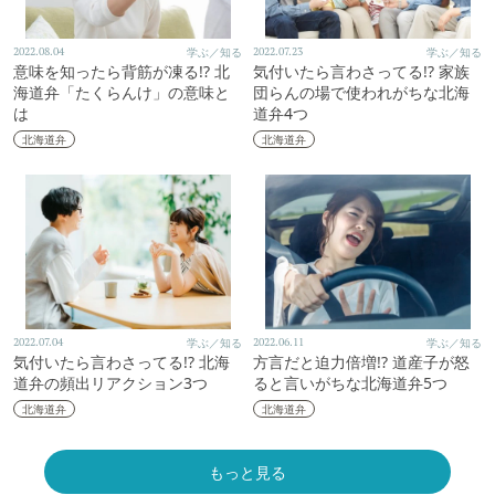
2022.08.04
学ぶ／知る
2022.07.23
学ぶ／知る
意味を知ったら背筋が凍る!? 北
気付いたら言わさってる!? 家族
海道弁「たくらんけ」の意味と
団らんの場で使われがちな北海
は
道弁4つ
北海道弁
北海道弁
2022.07.04
学ぶ／知る
2022.06.11
学ぶ／知る
気付いたら言わさってる!? 北海
方言だと迫力倍増!? 道産子が怒
道弁の頻出リアクション3つ
ると言いがちな北海道弁5つ
北海道弁
北海道弁
もっと見る