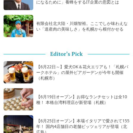
になるために」養蜂をするIT企業の意図とは
有限会社北大陸・川畑智裕。ここでしか味わえな
い「道産肉の美味しさ」を札幌から根付かせる
Editor's Pick
【6月22日～】愛犬OK＆花火エリアも！「札幌パ
ークホテル」の屋外ビアガーデンが今年も開催
（札幌市）
【6月19日オープン】お得なランチセットは全10
種！ 本格台湾料理店が新登場（札幌）
【6月25日オープン】本場イタリアで愛されて155
年！ 国内4店舗目の老舗ピッツェリアが登場（北
広島）