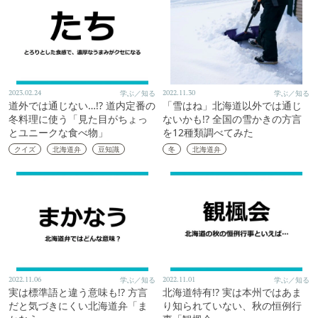
2023.02.24
学ぶ／知る
2022.11.30
学ぶ／知る
道外では通じない…!? 道内定番の
「雪はね」北海道以外では通じ
冬料理に使う「見た目がちょっ
ないかも!? 全国の雪かきの方言
とユニークな食べ物」
を12種類調べてみた
クイズ
北海道弁
豆知識
冬
北海道弁
2022.11.06
学ぶ／知る
2022.11.01
学ぶ／知る
実は標準語と違う意味も!? 方言
北海道特有!? 実は本州ではあま
だと気づきにくい北海道弁「ま
り知られていない、秋の恒例行