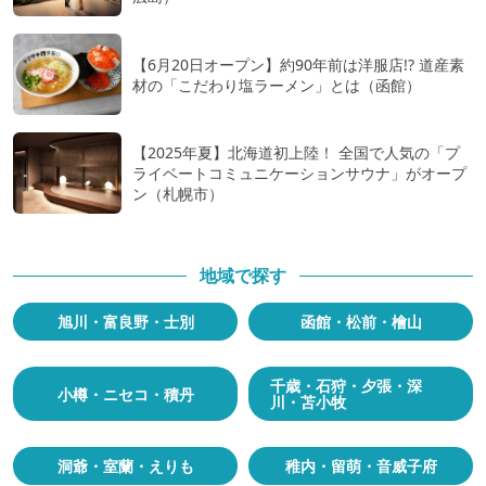
【6月20日オープン】約90年前は洋服店!? 道産素
材の「こだわり塩ラーメン」とは（函館）
【2025年夏】北海道初上陸！ 全国で人気の「プ
ライベートコミュニケーションサウナ」がオープ
ン（札幌市）
地域で探す
旭川・富良野・士別
函館・松前・檜山
千歳・石狩・夕張・深
小樽・ニセコ・積丹
川・苫小牧
洞爺・室蘭・えりも
稚内・留萌・音威子府