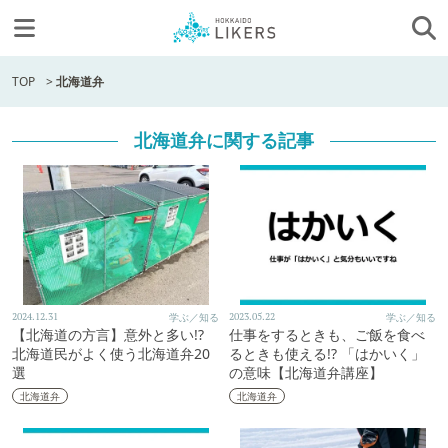
TOP
>
北海道弁
北海道弁に関する記事
2024.12.31
学ぶ／知る
2023.05.22
学ぶ／知る
【北海道の方言】意外と多い!?
仕事をするときも、ご飯を食べ
北海道民がよく使う北海道弁20
るときも使える!? 「はかいく」
選
の意味【北海道弁講座】
北海道弁
北海道弁