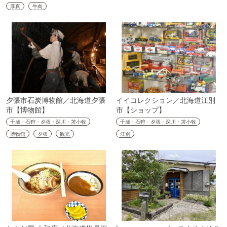
厚真
牛肉
夕張市石炭博物館／北海道夕張
イイコレクション／北海道江別
市【博物館】
市【ショップ】
千歳・石狩・夕張・深川・苫小牧
千歳・石狩・夕張・深川・苫小牧
博物館
夕張
観光
江別