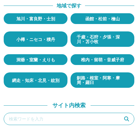
地域で探す
旭川・富良野・士別
函館・松前・檜山
千歳・石狩・夕張・深
小樽・ニセコ・積丹
川・苫小牧
洞爺・室蘭・えりも
稚内・留萌・音威子府
釧路・根室・阿寒・摩
網走・知床・北見・紋別
周・羅臼
サイト内検索