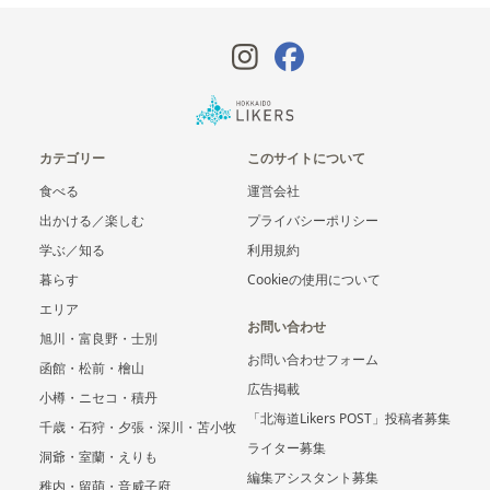
カテゴリー
このサイトについて
食べる
運営会社
出かける／楽しむ
プライバシーポリシー
学ぶ／知る
利用規約
暮らす
Cookieの使用について
エリア
お問い合わせ
旭川・富良野・士別
お問い合わせフォーム
函館・松前・檜山
広告掲載
小樽・ニセコ・積丹
「北海道Likers POST」投稿者募集
千歳・石狩・夕張・深川・苫小牧
ライター募集
洞爺・室蘭・えりも
編集アシスタント募集
稚内・留萌・音威子府