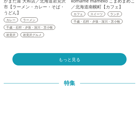
かまだ屋 大和店／北海道岩見沢
komame mameko こまめまめこ
市【ラーメン・カレー・そば・
／北海道南幌町【カフェ】
うどん】
カフェ
スイーツ
ランチ
カレー
ラーメン
千歳・石狩・夕張・深川・苫小牧
千歳・石狩・夕張・深川・苫小牧
岩見沢
岩見沢グルメ
もっと見る
特集