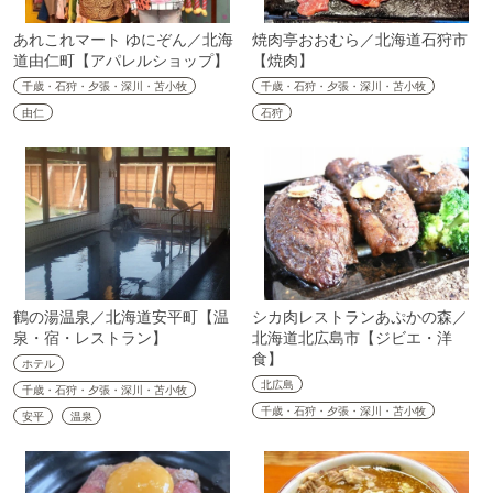
あれこれマート ゆにぞん／北海
焼肉亭おおむら／北海道石狩市
道由仁町【アパレルショップ】
【焼肉】
千歳・石狩・夕張・深川・苫小牧
千歳・石狩・夕張・深川・苫小牧
由仁
石狩
鶴の湯温泉／北海道安平町【温
シカ肉レストランあぷかの森／
泉・宿・レストラン】
北海道北広島市【ジビエ・洋
食】
ホテル
北広島
千歳・石狩・夕張・深川・苫小牧
千歳・石狩・夕張・深川・苫小牧
安平
温泉