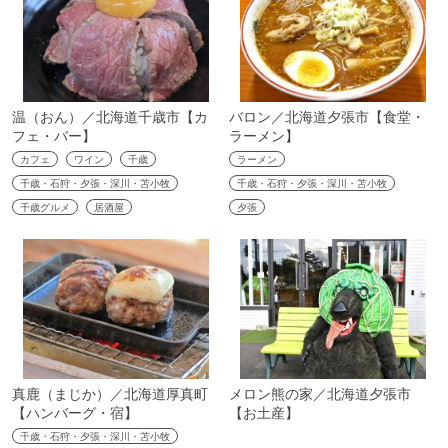
温（おん）／北海道千歳市【カ
バロン／北海道夕張市【食堂・
フェ・バー】
ラーメン】
カフェ
ワイン
千歳
ラーメン
千歳・石狩・夕張・深川・苫小牧
千歳・石狩・夕張・深川・苫小牧
千歳グルメ
居酒屋
夕張
真鹿（まじか）／北海道厚真町
メロン熊の家／北海道夕張市
【ハンバーグ・宿】
【お土産】
千歳・石狩・夕張・深川・苫小牧