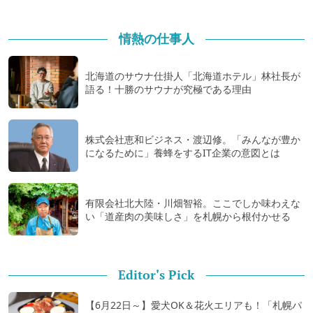
情熱の仕事人
北海道のサウナ仕掛人「北海道ホテル」林社長が
語る！十勝のサウナが究極である理由
株式会社恵和ビジネス・渡辺修。「みんなが豊か
になるために」養蜂をするIT企業の意図とは
有限会社北大陸・川畑智裕。ここでしか味わえな
い「道産肉の美味しさ」を札幌から根付かせる
Editor's Pick
【6月22日～】愛犬OK＆花火エリアも！「札幌パ