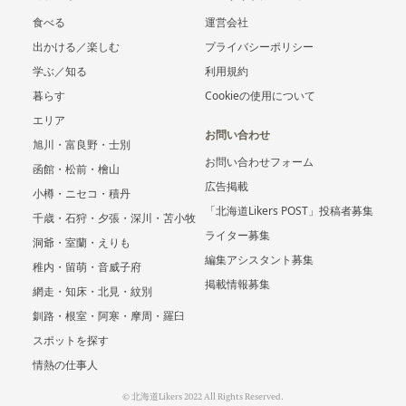
食べる
運営会社
出かける／楽しむ
プライバシーポリシー
学ぶ／知る
利用規約
暮らす
Cookieの使用について
エリア
お問い合わせ
旭川・富良野・士別
お問い合わせフォーム
函館・松前・檜山
広告掲載
小樽・ニセコ・積丹
「北海道Likers POST」投稿者募集
千歳・石狩・夕張・深川・苫小牧
ライター募集
洞爺・室蘭・えりも
編集アシスタント募集
稚内・留萌・音威子府
掲載情報募集
網走・知床・北見・紋別
釧路・根室・阿寒・摩周・羅臼
スポットを探す
情熱の仕事人
© 北海道Likers 2022 All Rights Reserved.