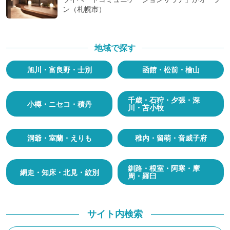
ン（札幌市）
地域で探す
旭川・富良野・士別
函館・松前・檜山
千歳・石狩・夕張・深
小樽・ニセコ・積丹
川・苫小牧
洞爺・室蘭・えりも
稚内・留萌・音威子府
釧路・根室・阿寒・摩
網走・知床・北見・紋別
周・羅臼
サイト内検索