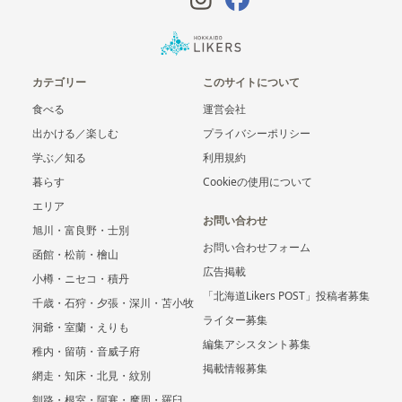
カテゴリー
このサイトについて
食べる
運営会社
出かける／楽しむ
プライバシーポリシー
学ぶ／知る
利用規約
暮らす
Cookieの使用について
エリア
お問い合わせ
旭川・富良野・士別
お問い合わせフォーム
函館・松前・檜山
広告掲載
小樽・ニセコ・積丹
「北海道Likers POST」投稿者募集
千歳・石狩・夕張・深川・苫小牧
ライター募集
洞爺・室蘭・えりも
編集アシスタント募集
稚内・留萌・音威子府
掲載情報募集
網走・知床・北見・紋別
釧路・根室・阿寒・摩周・羅臼