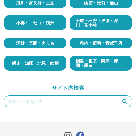
旭川・富良野・士別
函館・松前・檜山
千歳・石狩・夕張・深
小樽・ニセコ・積丹
川・苫小牧
洞爺・室蘭・えりも
稚内・留萌・音威子府
釧路・根室・阿寒・摩
網走・知床・北見・紋別
周・羅臼
サイト内検索