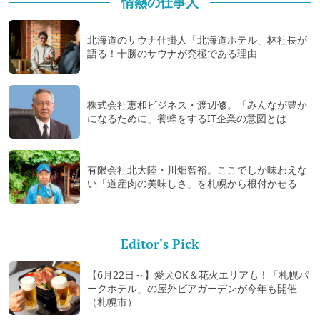
情熱の仕事人
北海道のサウナ仕掛人「北海道ホテル」林社長が
語る！十勝のサウナが究極である理由
株式会社恵和ビジネス・渡辺修。「みんなが豊か
になるために」養蜂をするIT企業の意図とは
有限会社北大陸・川畑智裕。ここでしか味わえな
い「道産肉の美味しさ」を札幌から根付かせる
Editor's Pick
【6月22日～】愛犬OK＆花火エリアも！「札幌パ
ークホテル」の屋外ビアガーデンが今年も開催
（札幌市）