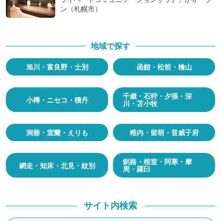
ン（札幌市）
地域で探す
旭川・富良野・士別
函館・松前・檜山
千歳・石狩・夕張・深
小樽・ニセコ・積丹
川・苫小牧
洞爺・室蘭・えりも
稚内・留萌・音威子府
釧路・根室・阿寒・摩
網走・知床・北見・紋別
周・羅臼
サイト内検索