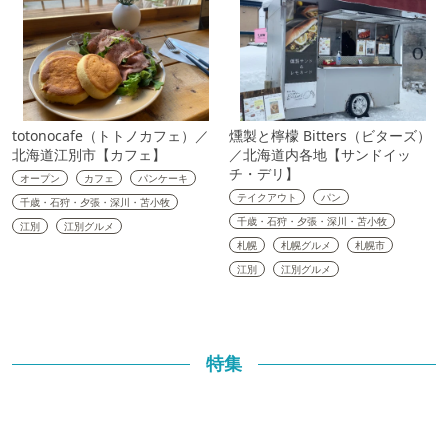
totonocafe（トトノカフェ）／
燻製と檸檬 Bitters（ビターズ）
北海道江別市【カフェ】
／北海道内各地【サンドイッ
チ・デリ】
オープン
カフェ
パンケーキ
テイクアウト
パン
千歳・石狩・夕張・深川・苫小牧
千歳・石狩・夕張・深川・苫小牧
江別
江別グルメ
札幌
札幌グルメ
札幌市
江別
江別グルメ
特集