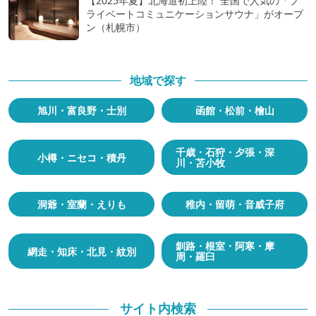
【2025年夏】北海道初上陸！ 全国で人気の「プ
ライベートコミュニケーションサウナ」がオープ
ン（札幌市）
地域で探す
旭川・富良野・士別
函館・松前・檜山
千歳・石狩・夕張・深
小樽・ニセコ・積丹
川・苫小牧
洞爺・室蘭・えりも
稚内・留萌・音威子府
釧路・根室・阿寒・摩
網走・知床・北見・紋別
周・羅臼
サイト内検索