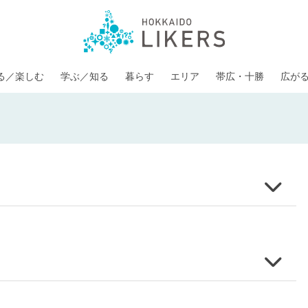
る／楽しむ
学ぶ／知る
暮らす
エリア
帯広・十勝
広が