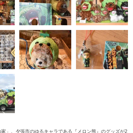
の家」。夕張市のゆるキャラである『メロン熊』のグッズが2