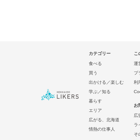
カテゴリー
こ
食べる
運
買う
プ
出かける／楽しむ
利
学ぶ／知る
C
暮らす
お
エリア
広
広がる、北海道
ラ
情熱の仕事人
そ