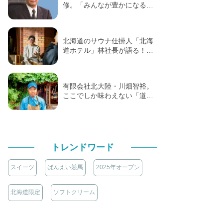
修。「みんなが豊かになる…
北海道のサウナ仕掛人「北海
道ホテル」林社長が語る！…
有限会社北大陸・川畑智裕。
ここでしか味わえない「道…
トレンドワード
スイーツ
ばんえい競馬
2025年オープン
北海道限定
ソフトクリーム