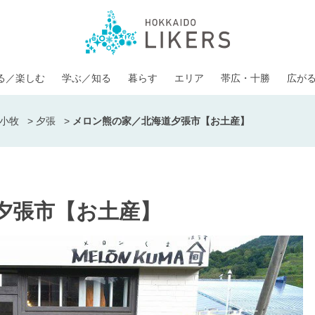
る／楽しむ
学ぶ／知る
暮らす
エリア
帯広・十勝
広が
小牧
>
夕張
>
メロン熊の家／北海道夕張市【お土産】
夕張市【お土産】