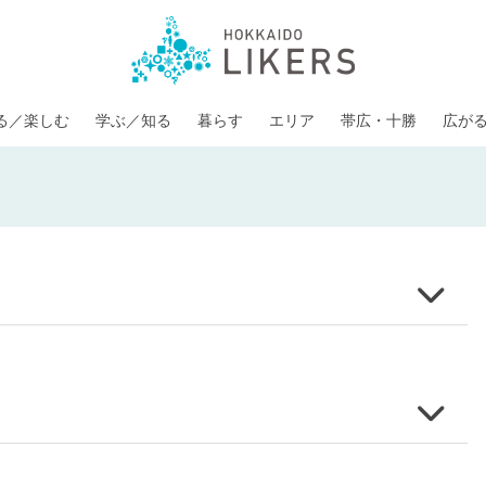
る／楽しむ
学ぶ／知る
暮らす
エリア
帯広・十勝
広が