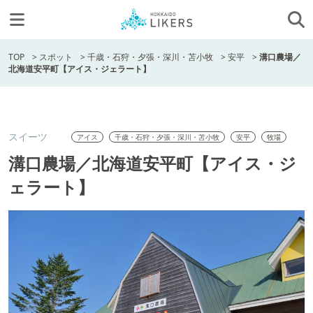
TOP
>
スポット
>
千歳・石狩・夕張・深川・苫小牧
>
安平
>
溝口農場／
北海道安平町【アイス・ジェラート】
スイーツ
アイス
千歳・石狩・夕張・深川・苫小牧
安平
牧場
溝口農場／北海道安平町【アイス・ジ
ェラート】