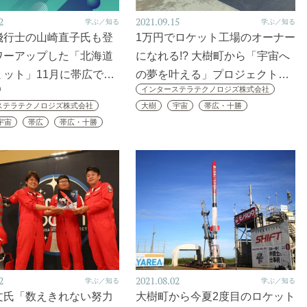
2
2021.09.15
学ぶ／知る
学ぶ／知る
飛行士の山崎直子氏も登
1万円でロケット工場のオーナー
ワーアップした「北海道
になれる!? 大樹町から「宇宙へ
ミット」11月に帯広で…
の夢を叶える」プロジェクト…
インターステラテクノロジズ株式会社
ステラテクノロジズ株式会社
大樹
宇宙
帯広・十勝
宇宙
帯広
帯広・十勝
2
2021.08.02
学ぶ／知る
学ぶ／知る
文氏「数えきれない努力
大樹町から今夏2度目のロケット