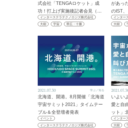
式会社「TENGAロケット」成
があった
功！打上げ実施後記者会見（…
のIST
インターステラテクノロジズ株式会社
インター
大樹
宇宙
帯広・十勝
大樹
2021.07.30
2021.07.3
学ぶ／知る
北海道、開港。8月開催「北海道
いよいよ
宇宙サミット2021」タイムテー
愛と自由
ブル＆全登壇者発表
ット」
イベント
インター
インターステラテクノロジズ株式会社
大樹