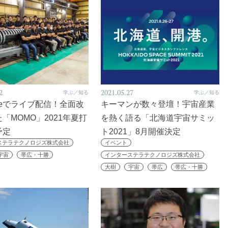
2
2021.05.27
学ぶ／知る
学ぶ／知る
ubeでライブ配信！全面改
キーマンが数々登壇！宇宙産業
「MOMO」2021年夏打
を熱く語る「北海道宇宙サミッ
予定
ト2021」8月開催決定
ステラテクノロジズ株式会社
イベント
宇宙
帯広・十勝
インターステラテクノロジズ株式会社
大樹
宇宙
帯広
帯広・十勝