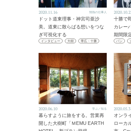
2020.11.16
2020.10.2
情熱の仕事人
ドット道東理事・神宮司亜沙
十勝で
美。道東に散らばる想いをつな
カレー
ぎ可視化する
期間限
インタビュー
大樹
帯広・十勝
パン
2020.06.10
2020.05.3
学ぶ／知る
暮らすように旅をする。営業再
オンライ
開した大樹町「ＭEMU EARTH
ローカ