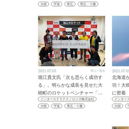
大樹
宇宙
帯広
帯広・十勝
2021.07.05
2021.07.0
学ぶ／知る
堀江貴文氏「次も恐らく成功す
北海道
る」。明らかな成長を見せた大
功！大
樹町のロケットベンチャー「…
に密着
インターステラテクノロジズ株式会社
インター
大樹
宇宙
帯広・十勝
大樹