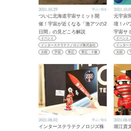
2021.10.29
2021.10.0
学ぶ／知る
ついに北海道宇宙サミット開
元宇宙
催！宇宙が近くなる「激アツの2
壇！パ
日間」の見どころ解説
宇宙サ
イベント
イベント
インターステラテクノロジズ株式会社
インター
大樹
宇宙
帯広
帯広・十勝
大樹
2021.08.02
2021.08.0
学ぶ／知る
インターステラテクノロジズ株
堀江貴