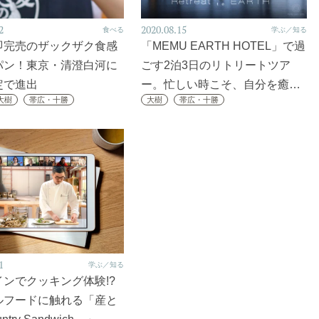
2
2020.08.15
食べる
学ぶ／知る
即完売のザックザク食感
「MEMU EARTH HOTEL」で過
パン！東京・清澄白河に
ごす2泊3日のリトリートツア
定で進出
ー。忙しい時こそ、自分を癒…
大樹
帯広・十勝
大樹
帯広・十勝
1
学ぶ／知る
ンでクッキング体験!?
ルフードに触れる「産と