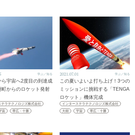
5
2021.07.01
学ぶ／知る
学ぶ／知る
から宇宙へ2度目の到達成
この夏いよいよ打ち上げ！3つの
樹町からのロケット発射
ミッションに挑戦する「TENGA
ロケット」機体完成
ステラテクノロジズ株式会社
インターステラテクノロジズ株式会社
宇宙
帯広・十勝
大樹
宇宙
帯広・十勝