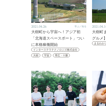
2021.04.26
2021.04.1
学ぶ／知る
大樹町から宇宙へ！アジア初
大樹町
「北海道スペースポート」つい
グルメ
まるわか
に本格稼働開始
インターステラテクノロジズ株式会社
大樹
宇宙
帯広・十勝