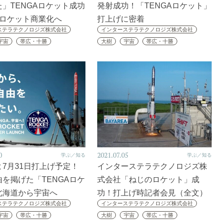
」TENGAロケット成功
発射成功！「TENGAロケット」
、ロケット商業化へ
打上げに密着
ステラテクノロジズ株式会社
インターステラテクノロジズ株式会社
宇宙
帯広・十勝
大樹
宇宙
帯広・十勝
0
2021.07.05
学ぶ／知る
学ぶ／知る
7月31日打上げ予定！
インターステラテクノロジズ株
を掲げた「TENGAロケ
式会社「ねじのロケット」成
北海道から宇宙へ
功！打上げ時記者会見（全文）
ステラテクノロジズ株式会社
インターステラテクノロジズ株式会社
宇宙
帯広・十勝
大樹
宇宙
帯広・十勝