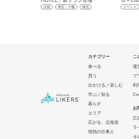
HOTEL」新プラン登場
市～Coun
大樹
帯広・十勝
移住
イベント
カテゴリー
こ
食べる
運
買う
プ
出かける／楽しむ
利
学ぶ／知る
C
暮らす
お
エリア
広
広がる、北海道
ラ
情熱の仕事人
そ