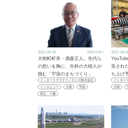
2021.06.30
2021.06.0
情熱の仕事人
大樹町町長・酒森正人。先代ら
YouT
の想いを胸に、生粋の大樹人が
良された
挑む「宇宙のまちづくり」
ち上げ
インターステラテクノロジズ株式会社
インター
インタビュー
大樹
宇宙
大樹
帯広・十勝