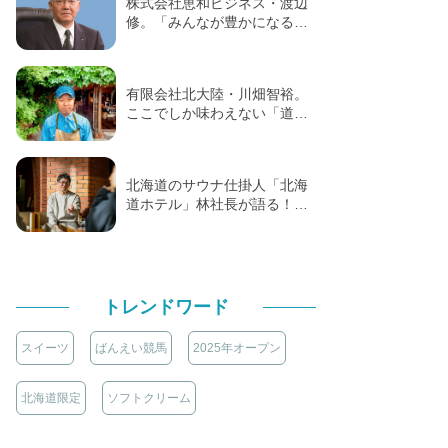
株式会社恵和ビジネス・渡辺
修。「みんなが豊かになる…
有限会社北大陸・川畑智裕。
ここでしか味わえない「道…
北海道のサウナ仕掛人「北海
道ホテル」林社長が語る！…
トレンドワード
スイーツ
ばんえい競馬
2025年オープン
北海道限定
ソフトクリーム