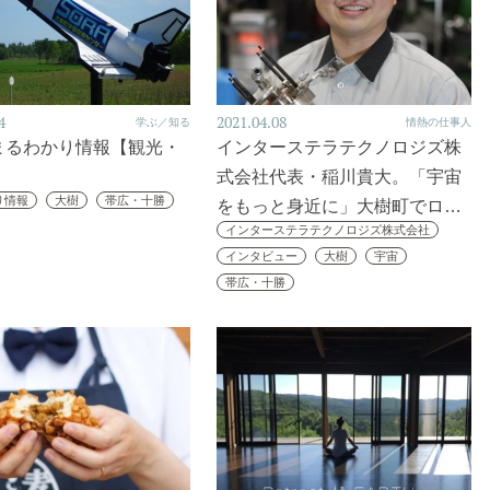
4
2021.04.08
学ぶ／知る
情熱の仕事人
まるわかり情報【観光・
インターステラテクノロジズ株
】
式会社代表・稲川貴大。「宇宙
り情報
大樹
帯広・十勝
をもっと身近に」大樹町でロ…
インターステラテクノロジズ株式会社
インタビュー
大樹
宇宙
帯広・十勝