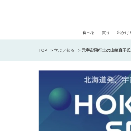
食べる
買う
出かけ
TOP
>
学ぶ／知る
>
元宇宙飛行士の山崎直子氏