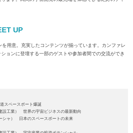
EET UP
ョンを用意。充実したコンテンツが揃っています。カンファレ
ッションに登壇する一部のゲストや参加者間での交流ができ
港！北海道スペースポート爆誕
ed by 萩原建設工業） 世界の宇宙ビジネスの最新動向
ed by ズコーシャ） 日本のスペースポートの未来
ed by 宮坂建設工業） 宇宙産業の投資ポテンシャル