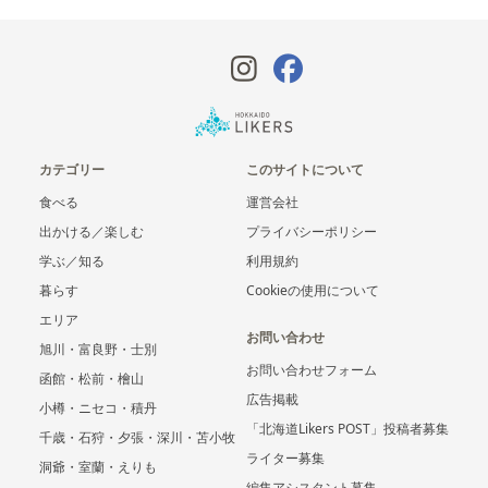
カテゴリー
このサイトについて
食べる
運営会社
出かける／楽しむ
プライバシーポリシー
学ぶ／知る
利用規約
暮らす
Cookieの使用について
エリア
お問い合わせ
旭川・富良野・士別
お問い合わせフォーム
函館・松前・檜山
広告掲載
小樽・ニセコ・積丹
「北海道Likers POST」投稿者募集
千歳・石狩・夕張・深川・苫小牧
ライター募集
洞爺・室蘭・えりも
編集アシスタント募集