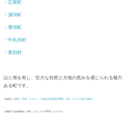
・
広尾町
・
浦河町
・
豊頃町
・
中札内村
・
更別村
山と海を有し、壮大な自然と大地の恵みを感じられる魅力
ある町です。
【参考】
大樹町
Visit!「タイキ」／北海道大樹町観光WEB
大樹 年ごとの値 / 気象庁
【画像】YuyaTabata、和尚、ともっち / PIXTA（ピクスタ）