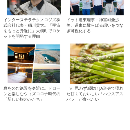
インターステラテクノロジズ株
ドット道東理事・神宮司亜沙
式会社代表・稲川貴大。「宇宙
美。道東に散らばる想いをつな
をもっと身近に」大樹町でロケ
ぎ可視化する
ットを開発する理由
息をのむ絶景を身近に。ドロー
思わず感動!? JA道央で獲れ
PR
ンと楽しむウィズコロナ時代の
た甘くておいしい「ハウスアス
「新しい旅のかたち」
パラ」が食べたい