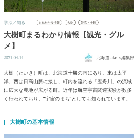
学ぶ／知る
まるわかり情報
大樹
帯広・十勝
大樹町まるわかり情報【観光・グル
メ】
北海道Likers編集部
2021.04.14
大樹（たいき）町は、北海道十勝の南にあり、東は太平
洋、西は日高山脈に接し、町内を流れる「歴舟川」の流域
に広大な農地が広がる町。近年は航空宇宙関連実験が数多
く行われており、“宇宙のまち”としても知られています。
大樹町の基本情報