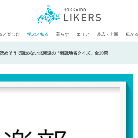
る／楽しむ
学ぶ／知る
暮らす
エリア
帯広・十勝
広が
読めそうで読めない北海道の「難読地名クイズ」全10問