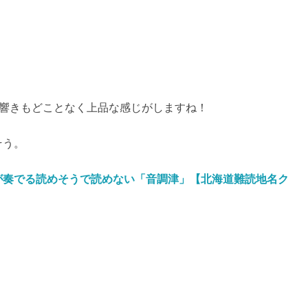
の響きもどことなく上品な感じがしますね！
そう。
が奏でる読めそうで読めない「音調津」【北海道難読地名ク