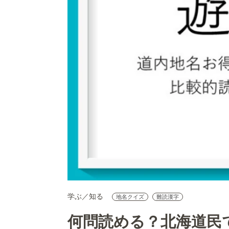
学ぶ／知る
地名クイズ
難読漢字
何問読める？北海道民