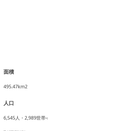
面積
495.47km2
人口
6,545人・2,989世帯
*1