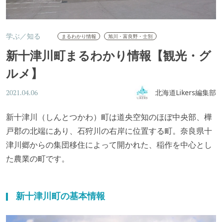
学ぶ／知る
まるわかり情報
旭川・富良野・士別
新十津川町まるわかり情報【観光・グ
ルメ】
北海道Likers編集部
2021.04.06
新十津川（しんとつかわ）町は道央空知のほぼ中央部、樺
戸郡の北端にあり、石狩川の右岸に位置する町。奈良県十
津川郷からの集団移住によって開かれた、稲作を中心とし
た農業の町です。
新十津川町の基本情報