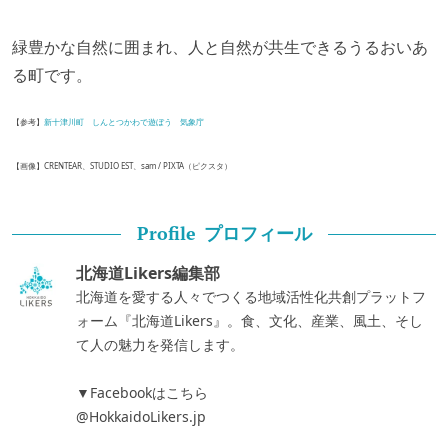
緑豊かな自然に囲まれ、人と自然が共生できるうるおいあ
る町です。
【参考】
新十津川町
しんとつかわで遊ぼう
気象庁
【画像】CRENTEAR、STUDIO EST、sam / PIXTA（ピクスタ）
プロフィール
Profile
北海道Likers編集部
北海道を愛する人々でつくる地域活性化共創プラットフ
ォーム『北海道Likers』。食、文化、産業、風土、そし
て人の魅力を発信します。
▼Facebookはこちら
@HokkaidoLikers.jp