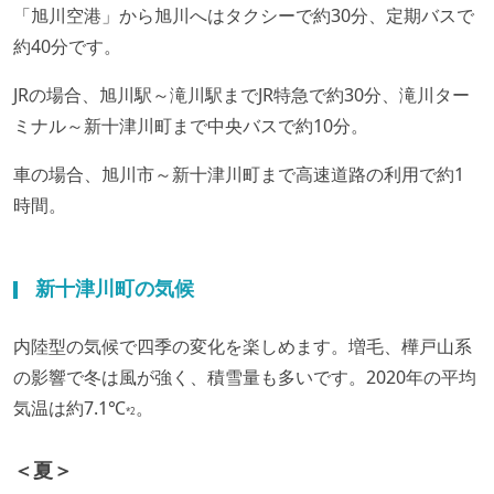
「旭川空港」から旭川へはタクシーで約30分、定期バスで
約40分です。
JRの場合、旭川駅～滝川駅までJR特急で約30分、滝川ター
ミナル～新十津川町まで中央バスで約10分。
車の場合、旭川市～新十津川町まで高速道路の利用で約1
時間。
新十津川町の気候
内陸型の気候で四季の変化を楽しめます。増毛、樺戸山系
の影響で冬は風が強く、積雪量も多いです。2020年の平均
気温は約7.1℃
。
*2
＜夏＞