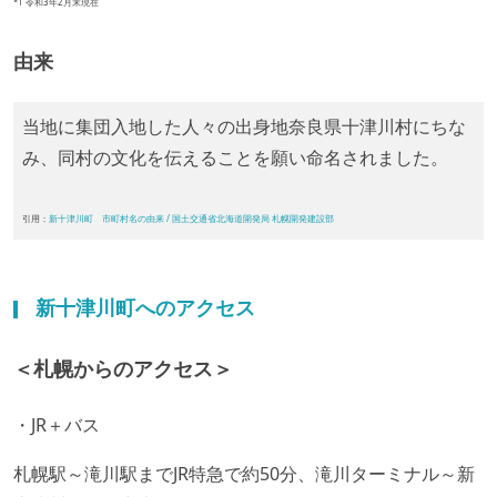
*1 令和3年2月末現在
由来
当地に集団入地した人々の出身地奈良県十津川村にちな
み、同村の文化を伝えることを願い命名されました。
引用：
新十津川町 市町村名の由来 / 国土交通省北海道開発局 札幌開発建設部
新十津川町へのアクセス
＜札幌からのアクセス＞
・JR＋バス
札幌駅～滝川駅までJR特急で約50分、滝川ターミナル～新