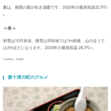
夏は、南西の風が吹き温暖です。2020年の最高気温32.9℃
*
。
2
＜冬＞
初雪は10月末頃。積雪は市街地では1m前後、山のほうで
は2mほどになります。2020年の最低気温-28.3℃
。
*2
*2 参考地点：空知吉野
新十津川町のグルメ