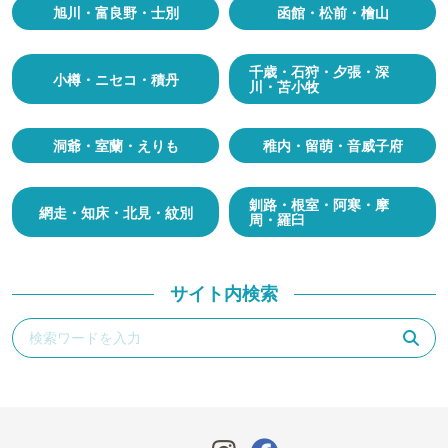
旭川・富良野・士別
函館・松前・檜山
千歳・石狩・夕張・深
小樽・ニセコ・積丹
川・苫小牧
洞爺・室蘭・えりも
稚内・留萌・音威子府
釧路・根室・阿寒・摩
網走・知床・北見・紋別
周・羅臼
サイト内検索