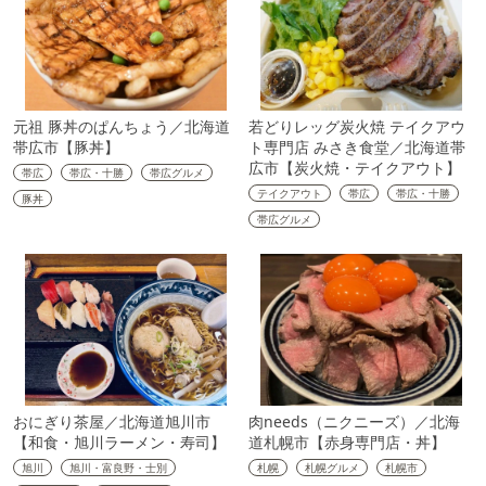
元祖 豚丼のぱんちょう／北海道
若どりレッグ炭火焼 テイクアウ
帯広市【豚丼】
ト専門店 みさき食堂／北海道帯
広市【炭火焼・テイクアウト】
帯広
帯広・十勝
帯広グルメ
テイクアウト
帯広
帯広・十勝
豚丼
帯広グルメ
おにぎり茶屋／北海道旭川市
肉needs（ニクニーズ）／北海
【和食・旭川ラーメン・寿司】
道札幌市【赤身専門店・丼】
旭川
旭川・富良野・士別
札幌
札幌グルメ
札幌市