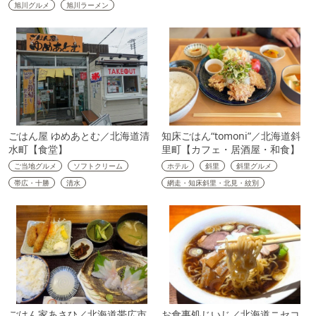
旭川グルメ
旭川ラーメン
ごはん屋 ゆめあとむ／北海道清
知床ごはん“tomoni”／北海道斜
水町【食堂】
里町【カフェ・居酒屋・和食】
ご当地グルメ
ソフトクリーム
ホテル
斜里
斜里グルメ
帯広・十勝
清水
網走・知床斜里・北見・紋別
ごはん家あさひ／北海道帯広市
お食事処じいじ／北海道ニセコ