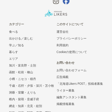
カテゴリー
このサイトについて
食べる
運営会社
出かける／楽しむ
プライバシーポリシー
学ぶ／知る
利用規約
暮らす
Cookieの使用について
エリア
お問い合わせ
旭川・富良野・士別
お問い合わせフォーム
函館・松前・檜山
広告掲載
小樽・ニセコ・積丹
「北海道Likers POST」投稿者募集
千歳・石狩・夕張・深川・苫小牧
ライター募集
洞爺・室蘭・えりも
編集アシスタント募集
稚内・留萌・音威子府
掲載情報募集
網走・知床・北見・紋別