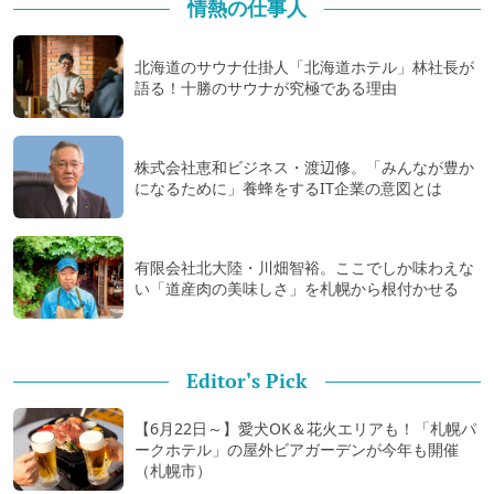
情熱の仕事人
北海道のサウナ仕掛人「北海道ホテル」林社長が
語る！十勝のサウナが究極である理由
株式会社恵和ビジネス・渡辺修。「みんなが豊か
になるために」養蜂をするIT企業の意図とは
有限会社北大陸・川畑智裕。ここでしか味わえな
い「道産肉の美味しさ」を札幌から根付かせる
Editor's Pick
【6月22日～】愛犬OK＆花火エリアも！「札幌パ
ークホテル」の屋外ビアガーデンが今年も開催
（札幌市）