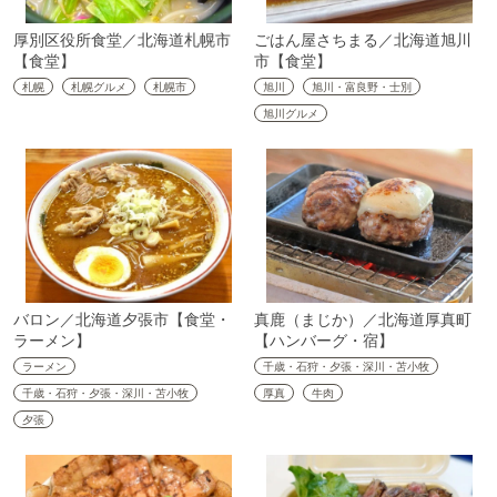
厚別区役所食堂／北海道札幌市
ごはん屋さちまる／北海道旭川
【食堂】
市【食堂】
札幌
札幌グルメ
札幌市
旭川
旭川・富良野・士別
旭川グルメ
バロン／北海道夕張市【食堂・
真鹿（まじか）／北海道厚真町
ラーメン】
【ハンバーグ・宿】
ラーメン
千歳・石狩・夕張・深川・苫小牧
千歳・石狩・夕張・深川・苫小牧
厚真
牛肉
夕張