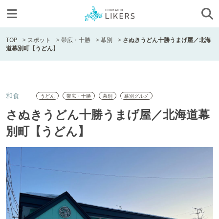
TOP
>
スポット
>
帯広・十勝
>
幕別
>
さぬきうどん十勝うまげ屋／北海
道幕別町【うどん】
和食
うどん
帯広・十勝
幕別
幕別グルメ
さぬきうどん十勝うまげ屋／北海道幕
別町【うどん】