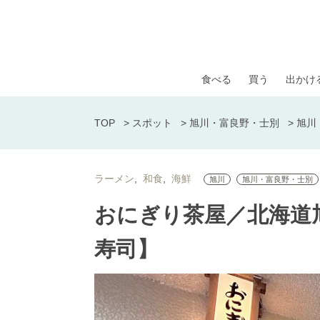
食べる
買う
出かけ
TOP
>
スポット
>
旭川・富良野・士別
>
旭川
ラーメン
和食
海鮮
旭川
旭川・富良野・士別
おにぎり茶屋／北海道
寿司】