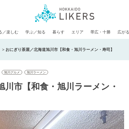
る／楽しむ
学ぶ／知る
暮らす
エリア
帯広・十勝
広が
>
おにぎり茶屋／北海道旭川市【和食・旭川ラーメン・寿司】
旭川グルメ
旭川ラーメン
旭川市【和食・旭川ラーメン・