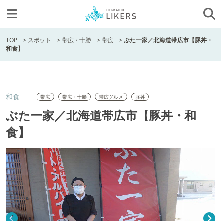
TOP
>
スポット
>
帯広・十勝
>
帯広
>
ぶた一家／北海道帯広市【豚丼・
和食】
和食
帯広
帯広・十勝
帯広グルメ
豚丼
ぶた一家／北海道帯広市【豚丼・和
食】