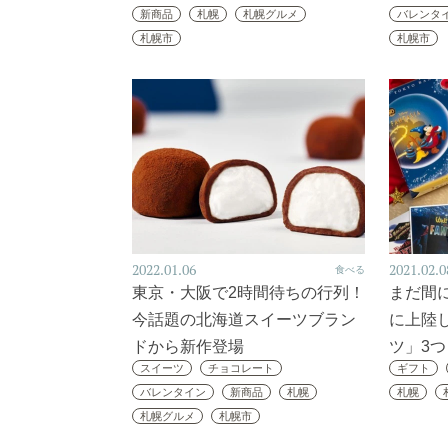
新商品
札幌
札幌グルメ
バレンタ
札幌市
札幌市
2022.01.06
2021.02.0
食べる
東京・大阪で2時間待ちの行列！
まだ間
今話題の北海道スイーツブラン
に上陸
ドから新作登場
ツ」3つ
スイーツ
チョコレート
ギフト
バレンタイン
新商品
札幌
札幌
札幌グルメ
札幌市