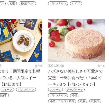
イン
札幌
札幌グルメ
バレンタイン
ロイズ
8
2021.02.06
食べる
食べる
に合う！期間限定で札幌
ハズさない美味しさと可愛さで
している「人気スイー
完璧！一緒に食べたい「本命ケ
【14日まで】
ーキ」3つ【バレンタイン】
スイーツ
バレンタイン
スイーツ
チーズケーキ
札幌市
バレンタイン
小樽
小樽・ニセコ・積丹
札幌
札幌市