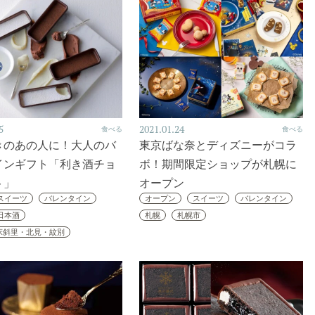
5
2021.01.24
食べる
食べる
きのあの人に！大人のバ
東京ばな奈とディズニーがコラ
インギフト「利き酒チョ
ボ！期間限定ショップが札幌に
ト」
オープン
スイーツ
バレンタイン
オープン
スイーツ
バレンタイン
日本酒
札幌
札幌市
床斜里・北見・紋別