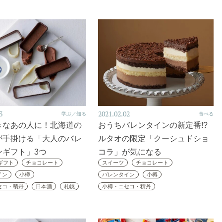
3
2021.02.02
学ぶ／知る
食べる
きなあの人に！北海道の
おうちバレンタインの新定番!?
が手掛ける「大人のバレ
ルタオの限定「クーシュドショ
ンギフト」3つ
コラ」が気になる
ギフト
チョコレート
スイーツ
チョコレート
イン
小樽
バレンタイン
小樽
セコ・積丹
日本酒
札幌
小樽・ニセコ・積丹