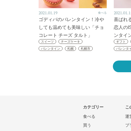
2021.01.19
2021.01.1
食べる
ゴディバのバレンタイン！冷や
喜ばれ
しても温めても美味しい「チョ
恋人のI
コレート チーズ タルト」
ンタイ
スイーツ
チーズケーキ
ギフト
バレンタイン
札幌
札幌市
バレンタ
カテゴリー
こ
食べる
運
買う
プ