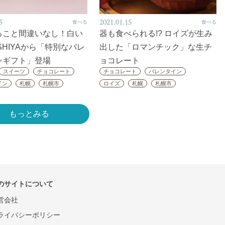
5
2021.01.15
食べる
食べる
ること間違いなし！白い
器も食べられる!? ロイズが生み
SHIYAから「特別なバレ
出した「ロマンチック」な生チ
ンギフト」登場
ョコレート
スイーツ
チョコレート
チョコレート
バレンタイン
イン
札幌
札幌市
ロイズ
札幌
札幌市
もっとみる
のサイトについて
営会社
ライバシーポリシー