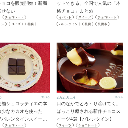
チョコを販売開始！新商
ットできる、全国で人気の「本
逃せない
格チョコ」まとめ
チョコレート
イベント
スイーツ
チョコレート
イン
ロイズ
札幌
バレンタイン
札幌
札幌市
3
2022.01.14
食べる
食べる
老舗ショコラティエの本
口のなかでとろ～り溶けてく。
希少なカカオを使った
ほっこり癒される新作チョコス
アバレンタインスイー…
イーツ4選【バレンタイン】
チョコレート
スイーツ
チョコレート