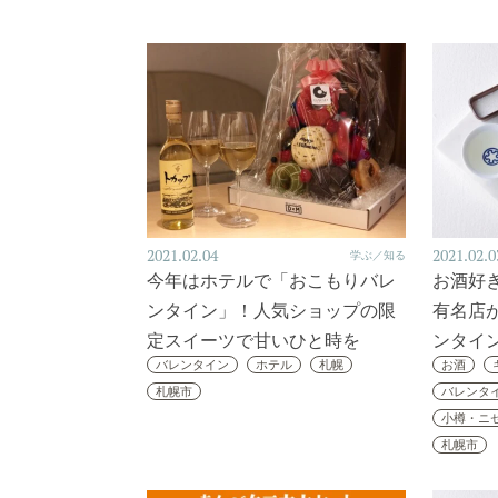
2021.02.04
2021.02.0
学ぶ／知る
今年はホテルで「おこもりバレ
お酒好
ンタイン」！人気ショップの限
有名店
定スイーツで甘いひと時を
ンタイ
バレンタイン
ホテル
札幌
お酒
札幌市
バレンタ
小樽・ニ
札幌市