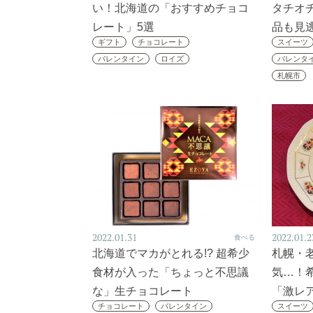
い！北海道の「おすすめチョコ
タチオ
レート」5選
品も見
ギフト
チョコレート
スイーツ
バレンタイン
ロイズ
バレンタ
札幌市
2022.01.31
2022.01.2
食べる
北海道でマカがとれる!? 超希少
札幌・
食材が入った「ちょっと不思議
気…！
な」生チョコレート
「激レ
チョコレート
バレンタイン
スイーツ