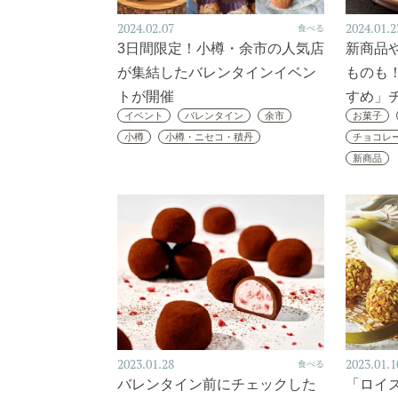
2024.02.07
2024.01.2
食べる
3日間限定！小樽・余市の人気店
新商品
が集結したバレンタインイベン
ものも
トが開催
すめ」
イベント
バレンタイン
余市
お菓子
小樽
小樽・ニセコ・積丹
チョコレ
新商品
2023.01.28
2023.01.1
食べる
バレンタイン前にチェックした
「ロイ