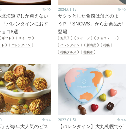
3
2024.01.17
食べる
食べる
や北海道でしか買えない
サクッとした食感は薄氷のよ
！「バレンタインにおす
う!? 「SNOWS」から新商品が
チョコ8選
登場
ギフト
スイーツ
お菓子
スイーツ
チョコレート
ート
バレンタイン
バレンタイン
新商品
札幌
札幌グルメ
札幌市
0
2022.01.31
食べる
食べる
ズ」が毎年大人気のピス
【バレンタイン】大丸札幌でゲ