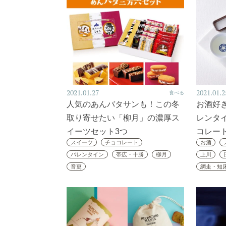
2021.01.27
2021.01.2
食べる
人気のあんバタサンも！この冬
お酒好
取り寄せたい「柳月」の濃厚ス
レンタ
イーツセット3つ
コレー
スイーツ
チョコレート
お酒
バレンタイン
帯広・十勝
柳月
上川
音更
網走・知