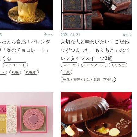
3
2021.01.21
食べる
食べる
ふわとろ食感！バレンタ
大切な人と味わいたい！こだわ
定「炎のチョコレート」
りがつまった「もりもと」のバ
てくる
レンタインスイーツ3選
チョコレート
スイーツ
バレンタイン
もりもと
イン
札幌
札幌市
千歳
千歳・石狩・夕張・深川・苫小牧