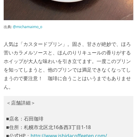
出典:
@michamaimo_o
人気は「カスタードプリン」。固さ、甘さが絶妙で、ほろ
苦いカラメルソースと、ほんのりリキュールの香りがする
ホイップが大人な味わいを引き立てます。一度このプリン
を知ってしまうと、他のプリンでは満足できなくなってし
まうので要注意！ 珈琲に合うことはいうまでもありませ
ん。
＜店舗詳細＞
■店名：石田珈琲
■住所：札幌市北区北16条西3丁目1‐18
■公式HP：
http://www.ishidacoffeeten.com/