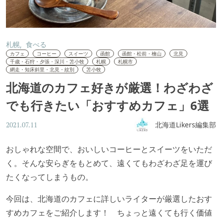
札幌
食べる
カフェ
コーヒー
スイーツ
函館
函館・松前・檜山
北見
千歳・石狩・夕張・深川・苫小牧
札幌
札幌市
網走・知床斜里・北見・紋別
苫小牧
北海道のカフェ好きが厳選！わざわざ
でも行きたい「おすすめカフェ」6選
北海道Likers編集部
2021.07.11
おしゃれな空間で、おいしいコーヒーとスイーツをいただ
く。そんな安らぎをもとめて、遠くてもわざわざ足を運び
たくなってしまうもの。
今回は、北海道のカフェに詳しいライターが厳選したおす
すめカフェをご紹介します！ ちょっと遠くても行く価値