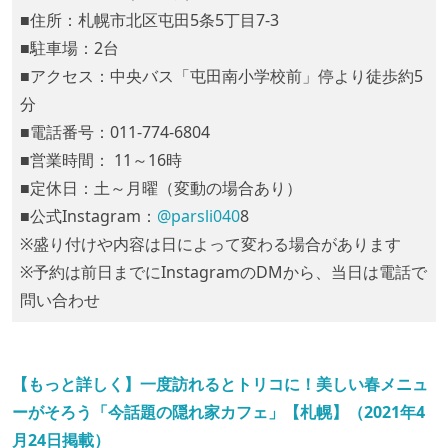
■住所：札幌市北区屯田5条5丁目7-3
■駐車場：2台
■アクセス：中央バス「屯田南小学校前」停より徒歩約5
分
■電話番号：011-774-6804
■営業時間： 11～16時
■定休日：土～月曜（変動の場合あり）
■公式Instagram：
@parsli040
8
※盛り付けや内容は日によって変わる場合があります
※予約は前日までにInstagramのDMから、当日は電話で
問い合わせ
【もっと詳しく】一度訪れるとトリコに！美しい春メニュ
ーがそろう「今話題の隠れ家カフェ」【札幌】（2021年4
月24日掲載）