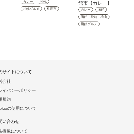
カレー
札幌
館市【カレー】
札幌グルメ
札幌市
カレー
函館
函館・松前・檜山
函館グルメ
のサイトについて
営会社
ライバシーポリシー
用規約
ookieの使用について
問い合わせ
告掲載について