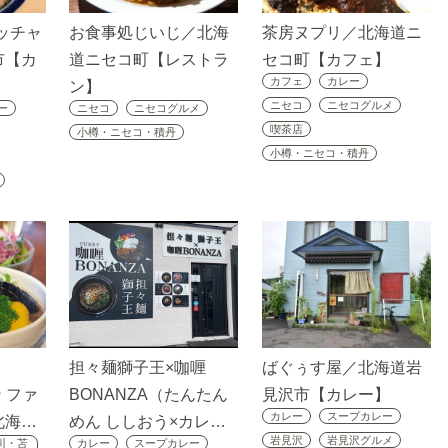
ハッチャ
お食事処じいじ／北海
茶房ヌプリ／北海道ニ
市【カ
道ニセコ町【レストラ
セコ町【カフェ】
カフェ
カレー
ン】
ニセコ
ニセコグルメ
ー
ニセコ
ニセコグルメ
喫茶店
小樽・ニセコ・積丹
小樽・ニセコ・積丹
担々麺獅子王×咖喱
ばぐぅす屋／北海道岩
 ファ
BONANZA（たんたん
見沢市【カレー】
カレー
スープカレー
北海…
めん ししおう×カレ…
岩見沢
岩見沢グルメ
川・苫
カレー
スープカレー