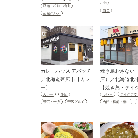
小牧
函館・松前・檜山
由仁
函館グルメ
カレーハウス アパッチ
焼き鳥おさない
／北海道帯広市【カレ
店）／北海道北
ー】
【焼き鳥・テイ
カレー
帯広
カレー
テイクアウ
帯広・十勝
帯広グルメ
函館・松前・檜山