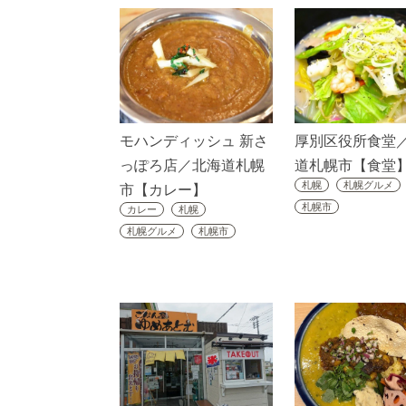
モハンディッシュ 新さ
厚別区役所食堂
っぽろ店／北海道札幌
道札幌市【食堂
札幌
札幌グルメ
市【カレー】
札幌市
カレー
札幌
札幌グルメ
札幌市