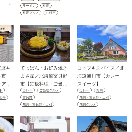
ラーメン
札幌
札幌グルメ
札幌市
（北斗
てっぱん・お好み焼き
コトブキスパイス／北
斗市
まさ屋／北海道富良野
海道旭川市【カレー・
クア…
市【鉄板料理・ご当…
スイーツ】
ト
カレー
ご当地グルメ
カレー
旭川
北斗
富良野
旭川・富良野・士別
旭川・富良野・士別
旭川グルメ