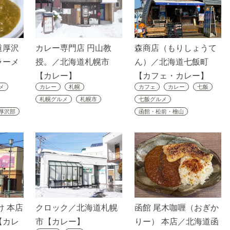
道厚沢
カレー専門店 円山教
森商店（もりしょうて
ラーメ
授。／北海道札幌市
ん）／北海道七飯町
【カレー】
【カフェ・カレー】
メ
カレー
札幌
カフェ
カレー
七飯
札幌グルメ
札幌市
七飯グルメ
厚沢部
函館・松前・檜山
け 本店
クロック／北海道札幌
函館 尾木咖喱（おぎか
【カレ
市【カレー】
りー） 本店／北海道函