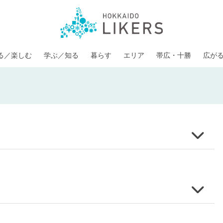
る／楽しむ
学ぶ／知る
暮らす
エリア
帯広・十勝
広が