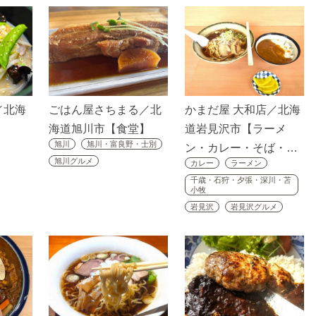
／北海
ごはん屋さちまる／北
かまだ屋 大和店／北海
】
海道旭川市【食堂】
道岩見沢市【ラーメ
旭川
旭川・富良野・士別
ン・カレー・そば・…
旭川グルメ
カレー
ラーメン
千歳・石狩・夕張・深川・苫
小牧
岩見沢
岩見沢グルメ