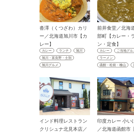
沓澤（くつざわ）カリ
前井食堂／北海
ー／北海道旭川市【カ
部町【カレー・
レー】
ン・定食】
カレー
ランチ
旭川
カレー
ご当地グル
旭川・富良野・士別
ラーメン
旭川グルメ
函館・松前・檜山
インド料理レストラン
印度カレー 小い
クリシュナ北見本店／
／北海道函館市