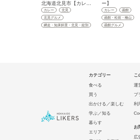
北海道北見市【カレ…
ー】
カレー
北見
カレー
函館
北見グルメ
函館・松前・檜山
網走・知床斜里・北見・紋別
函館グルメ
カテゴリー
こ
食べる
運
買う
プ
出かける／楽しむ
利
学ぶ／知る
C
暮らす
お
エリア
広