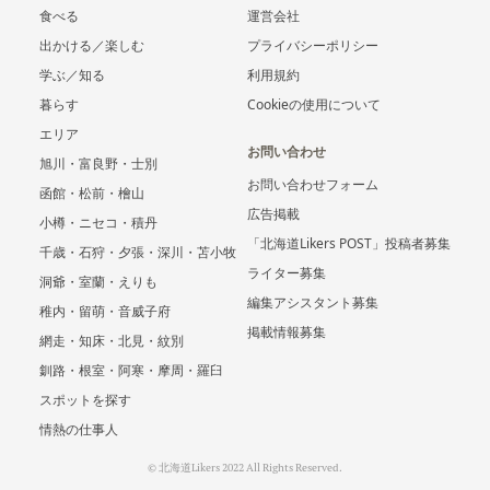
食べる
運営会社
出かける／楽しむ
プライバシーポリシー
学ぶ／知る
利用規約
暮らす
Cookieの使用について
エリア
お問い合わせ
旭川・富良野・士別
お問い合わせフォーム
函館・松前・檜山
広告掲載
小樽・ニセコ・積丹
「北海道Likers POST」投稿者募集
千歳・石狩・夕張・深川・苫小牧
ライター募集
洞爺・室蘭・えりも
編集アシスタント募集
稚内・留萌・音威子府
掲載情報募集
網走・知床・北見・紋別
釧路・根室・阿寒・摩周・羅臼
スポットを探す
情熱の仕事人
© 北海道Likers 2022 All Rights Reserved.