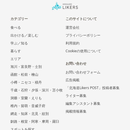
カテゴリー
このサイトについて
食べる
運営会社
出かける／楽しむ
プライバシーポリシー
学ぶ／知る
利用規約
暮らす
Cookieの使用について
エリア
お問い合わせ
旭川・富良野・士別
お問い合わせフォーム
函館・松前・檜山
広告掲載
小樽・ニセコ・積丹
「北海道Likers POST」投稿者募集
千歳・石狩・夕張・深川・苫小牧
ライター募集
洞爺・室蘭・えりも
編集アシスタント募集
稚内・留萌・音威子府
掲載情報募集
網走・知床・北見・紋別
釧路・根室・阿寒・摩周・羅臼
スポットを探す