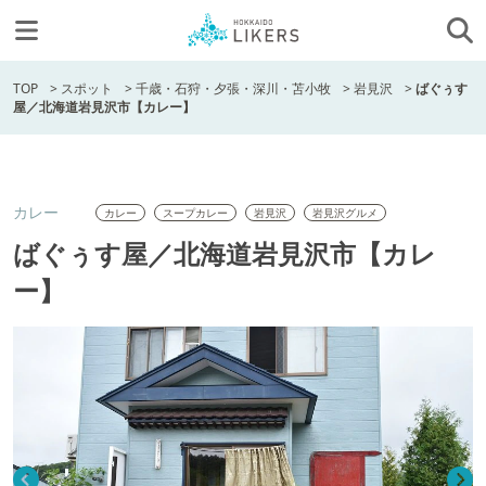
TOP
>
スポット
>
千歳・石狩・夕張・深川・苫小牧
>
岩見沢
>
ばぐぅす
屋／北海道岩見沢市【カレー】
カレー
カレー
スープカレー
岩見沢
岩見沢グルメ
ばぐぅす屋／北海道岩見沢市【カレ
ー】