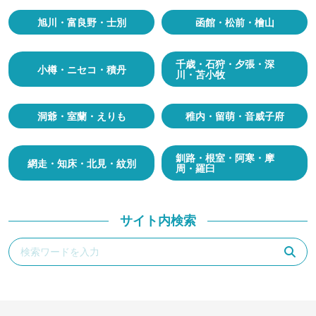
旭川・富良野・士別
函館・松前・檜山
千歳・石狩・夕張・深
小樽・ニセコ・積丹
川・苫小牧
洞爺・室蘭・えりも
稚内・留萌・音威子府
釧路・根室・阿寒・摩
網走・知床・北見・紋別
周・羅臼
サイト内検索