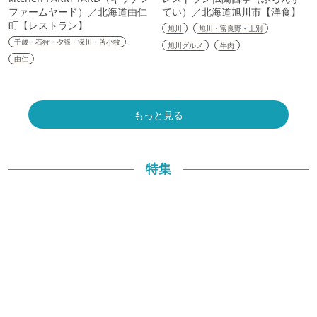
ファームヤード）／北海道由仁
てい）／北海道旭川市【洋食】
町【レストラン】
旭川
旭川・富良野・士別
千歳・石狩・夕張・深川・苫小牧
旭川グルメ
牛肉
由仁
もっと見る
特集