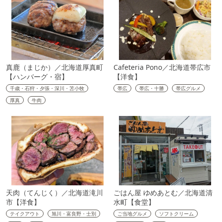
真鹿（まじか）／北海道厚真町
Cafeteria Pono／北海道帯広市
【ハンバーグ・宿】
【洋食】
千歳・石狩・夕張・深川・苫小牧
帯広
帯広・十勝
帯広グルメ
厚真
牛肉
天肉（てんじく）／北海道滝川
ごはん屋 ゆめあとむ／北海道清
市【洋食】
水町【食堂】
テイクアウト
旭川・富良野・士別
ご当地グルメ
ソフトクリーム