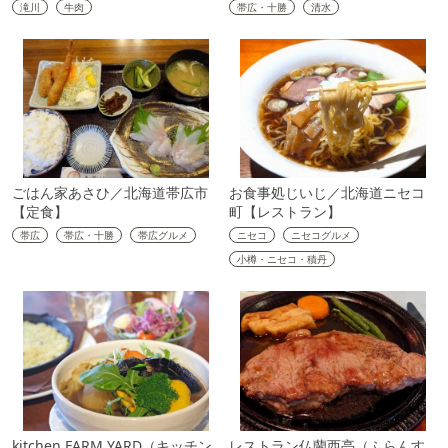
滝川
牛肉
帯広・十勝
清水
ごはん家あさひ／北海道帯広市
お食事処じいじ／北海道ニセコ
【定食】
町【レストラン】
帯広
帯広・十勝
帯広グルメ
ニセコ
ニセコグルメ
小樽・ニセコ・積丹
kitchen FARM YARD（キッチン
レストラン仏蘭西亭（ふらんす