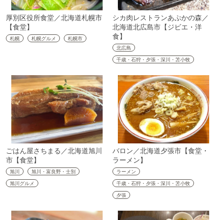
厚別区役所食堂／北海道札幌市
シカ肉レストランあぷかの森／
【食堂】
北海道北広島市【ジビエ・洋
食】
札幌
札幌グルメ
札幌市
北広島
千歳・石狩・夕張・深川・苫小牧
ごはん屋さちまる／北海道旭川
バロン／北海道夕張市【食堂・
市【食堂】
ラーメン】
旭川
旭川・富良野・士別
ラーメン
旭川グルメ
千歳・石狩・夕張・深川・苫小牧
夕張