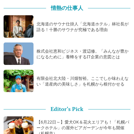
情熱の仕事人
北海道のサウナ仕掛人「北海道ホテル」林社長が
語る！十勝のサウナが究極である理由
株式会社恵和ビジネス・渡辺修。「みんなが豊か
になるために」養蜂をするIT企業の意図とは
有限会社北大陸・川畑智裕。ここでしか味わえな
い「道産肉の美味しさ」を札幌から根付かせる
Editor's Pick
【6月22日～】愛犬OK＆花火エリアも！「札幌パ
ークホテル」の屋外ビアガーデンが今年も開催
（札幌市）