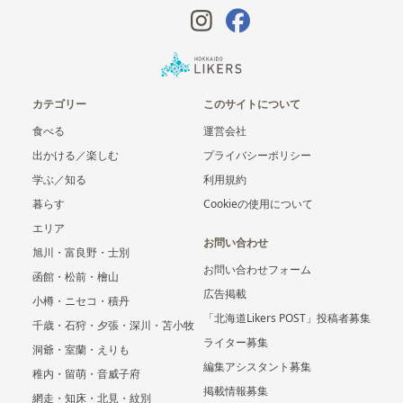
カテゴリー
このサイトについて
食べる
運営会社
出かける／楽しむ
プライバシーポリシー
学ぶ／知る
利用規約
暮らす
Cookieの使用について
エリア
お問い合わせ
旭川・富良野・士別
お問い合わせフォーム
函館・松前・檜山
広告掲載
小樽・ニセコ・積丹
「北海道Likers POST」投稿者募集
千歳・石狩・夕張・深川・苫小牧
ライター募集
洞爺・室蘭・えりも
編集アシスタント募集
稚内・留萌・音威子府
掲載情報募集
網走・知床・北見・紋別