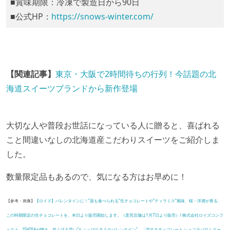
■賞味期限：冷凍で製造日から90日
■公式HP：
https://snows-winter.com/
【関連記事】
東京・大阪で2時間待ちの行列！今話題の北
海道スイーツブランドから新作登場
大切な人や普段お世話になっている人に贈ると、喜ばれる
こと間違いなしの北海道産こだわりスイーツをご紹介しま
した。
数量限定品もあるので、気になる方はお早めに！
【参考・画像】
【ロイズ】バレンタインに！”器も食べられる”生チョコレートや”ティラミス”風味、桜・洋酒が香る、
この時期限定の生チョコレートを、本日より販売開始します。（直営店舗は1月7日より販売）/ 株式会社ロイズコンフ
ェクト
、
ISHIYAが贈る、甘くほろ苦い“ちょっぴり大人のバレンタイン” 「恋するチョコレート ショコラバウムクー