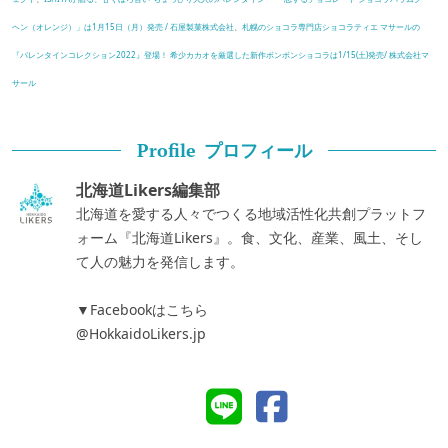
ヘン（オレンジ）」は1月15日（月）発売 / 石屋製菓株式会社
、
札幌のショコラ専門店ショコラティエ マサールの
『バレンタインコレクション2022』登場！ 希少カカオを厳選した新作ボンボンショコラは1/15(土)発売/ 株式会社マ
サール
プロフィール
Profile
北海道Likers編集部
北海道を愛する人々でつくる地域活性化共創プラットフ
ォーム『北海道Likers』。食、文化、産業、風土、そし
て人の魅力を発信します。
▼Facebookはこちら
@HokkaidoLikers.jp