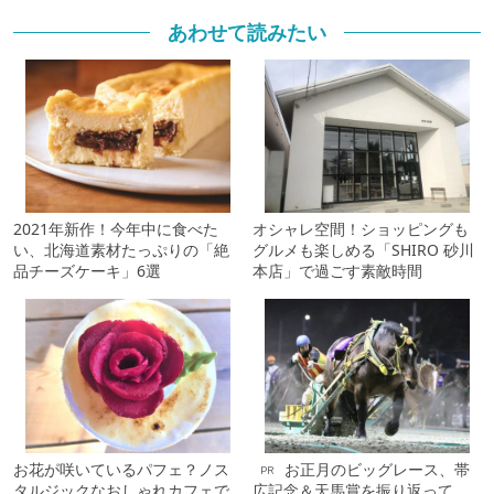
あわせて読みたい
2021年新作！今年中に食べた
オシャレ空間！ショッピングも
い、北海道素材たっぷりの「絶
グルメも楽しめる「SHIRO 砂川
品チーズケーキ」6選
本店」で過ごす素敵時間
お花が咲いているパフェ？ノス
お正月のビッグレース、帯
PR
タルジックなおしゃれカフェで
広記念＆天馬賞を振り返って