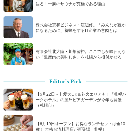
語る！十勝のサウナが究極である理由
株式会社恵和ビジネス・渡辺修。「みんなが豊か
になるために」養蜂をするIT企業の意図とは
有限会社北大陸・川畑智裕。ここでしか味わえな
い「道産肉の美味しさ」を札幌から根付かせる
Editor's Pick
【6月22日～】愛犬OK＆花火エリアも！「札幌パ
ークホテル」の屋外ビアガーデンが今年も開催
（札幌市）
【6月19日オープン】お得なランチセットは全10
種！ 本格台湾料理店が新登場（札幌）