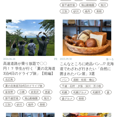
新千歳空港
旭山動物園
旭川
江別
砂川
積丹
美唄
2024.06.28
PR
2023.09.30
食べる
高速道路が乗り放題で〇〇
こんなところに絶品パン…!? 北海
円！？ 学生が行く「夏の北海道
道でわざわざ行きたい「自然に
3泊4日のドライブ旅」【前編】
囲まれたパン屋」3選
北広島
パン
函館・松前・檜山
夏の北海道3泊4日のドライブ旅
千歳・石狩・夕張・深川・苫小牧
富良野
小樽
岩見沢
恵庭
札幌
札幌グルメ
札幌市
森
新千歳空港
旭山動物園
旭川
森グルメ
美唄
江別
砂川
積丹
美唄