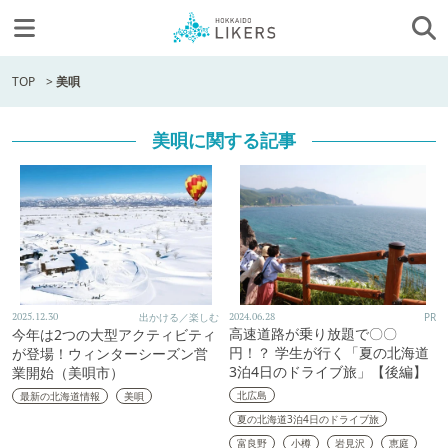
TOP
>
美唄
美唄に関する記事
2025.12.30
出かける／楽しむ
2024.06.28
PR
高速道路が乗り放題で〇〇
今年は2つの大型アクティビティ
円！？ 学生が行く「夏の北海道
が登場！ウィンターシーズン営
3泊4日のドライブ旅」【後編】
業開始（美唄市）
北広島
最新の北海道情報
美唄
夏の北海道3泊4日のドライブ旅
富良野
小樽
岩見沢
恵庭