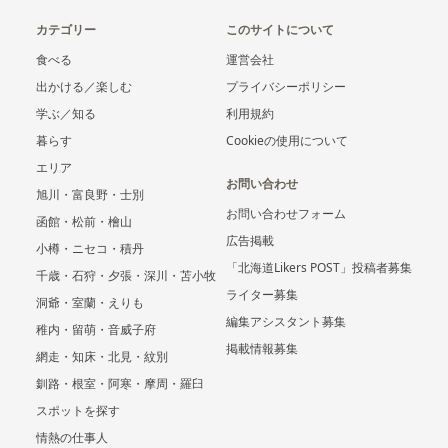
カテゴリー
このサイトについて
食べる
運営会社
出かける／楽しむ
プライバシーポリシー
学ぶ／知る
利用規約
暮らす
Cookieの使用について
エリア
お問い合わせ
旭川・富良野・士別
お問い合わせフォーム
函館・松前・檜山
広告掲載
小樽・ニセコ・積丹
「北海道Likers POST」投稿者募集
千歳・石狩・夕張・深川・苫小牧
ライター募集
洞爺・室蘭・えりも
編集アシスタント募集
稚内・留萌・音威子府
掲載情報募集
網走・知床・北見・紋別
釧路・根室・阿寒・摩周・羅臼
スポットを探す
情熱の仕事人