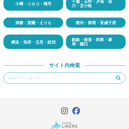
千歳・石狩・夕張・深
小樽・ニセコ・積丹
川・苫小牧
洞爺・室蘭・えりも
稚内・留萌・音威子府
釧路・根室・阿寒・摩
網走・知床・北見・紋別
周・羅臼
サイト内検索