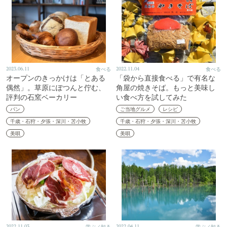
2023.06.11
食べる
2022.11.04
食べる
オープンのきっかけは「とある
「袋から直接食べる」で有名な
偶然」。草原にぽつんと佇む、
角屋の焼きそば。もっと美味し
評判の石窯ベーカリー
い食べ方を試してみた
パン
ご当地グルメ
レシピ
千歳・石狩・夕張・深川・苫小牧
千歳・石狩・夕張・深川・苫小牧
美唄
美唄
2022.11.03
学ぶ／知る
2022.04.11
学ぶ／知る