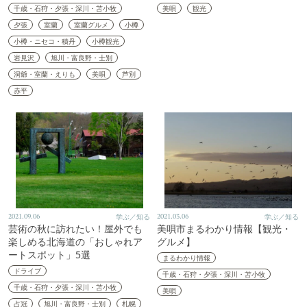
千歳・石狩・夕張・深川・苫小牧
美唄
観光
夕張
室蘭
室蘭グルメ
小樽
小樽・ニセコ・積丹
小樽観光
岩見沢
旭川・富良野・士別
洞爺・室蘭・えりも
美唄
芦別
赤平
2021.09.06
学ぶ／知る
2021.03.06
学ぶ／知る
芸術の秋に訪れたい！屋外でも
美唄市まるわかり情報【観光・
楽しめる北海道の「おしゃれア
グルメ】
ートスポット」5選
まるわかり情報
ドライブ
千歳・石狩・夕張・深川・苫小牧
千歳・石狩・夕張・深川・苫小牧
美唄
占冠
旭川・富良野・士別
札幌