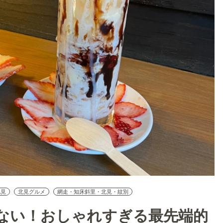
北見
北見グルメ
網走・知床斜里・北見・紋別
ない！おしゃれすぎる最先端的