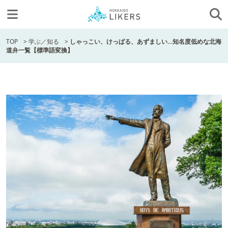
TOP
>
学ぶ／知る
>
しゃっこい、けっぱる、あずましい…知名度低めな北海
道弁一覧【標準語変換】