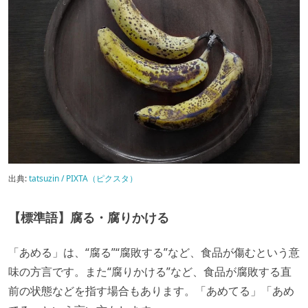
出典:
tatsuzin / PIXTA（ピクスタ）
【標準語】腐る・腐りかける
「あめる」は、“腐る”“腐敗する”など、食品が傷むという意
味の方言です。また“腐りかける”など、食品が腐敗する直
前の状態などを指す場合もあります。「あめてる」「あめ